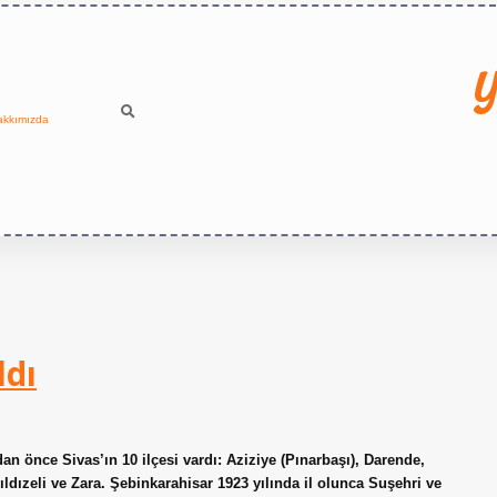
Y
akkımızda
ldı
an önce Sivas’ın 10 ilçesi vardı: Aziziye (Pınarbaşı), Darende,
ıldızeli ve Zara. Şebinkarahisar 1923 yılında il olunca Suşehri ve