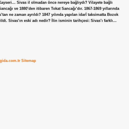
e Kayseri… Sivas il olmadan önce nereye bağlıydı? Vilayete bağlı
ancağı ve 1880’den itibaren Tokat Sancağı’dır. 1867-1869 yıllarında
’tan ne zaman ayrıldı? 1847 yılında yapılan idarî taksimatta Bozok
rildi. Sivas’ın eski adı nedir? İlin isminin tarihçesi: Sivas’ı farklı…
kgida.com.tr
Sitemap