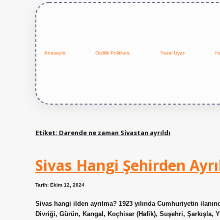
Anasayfa
Gizlilik Politikası
Yasal Uyarı
H
Etiket:
Darende ne zaman Sivastan ayrıldı
Sivas Hangi Şehirden Ayrı
Tarih: Ekim 12, 2024
Sivas hangi ilden ayrılma? 1923 yılında Cumhuriyetin ilanınd
Divriği, Gürün, Kangal, Koçhisar (Hafik), Suşehri, Şarkışla, Y