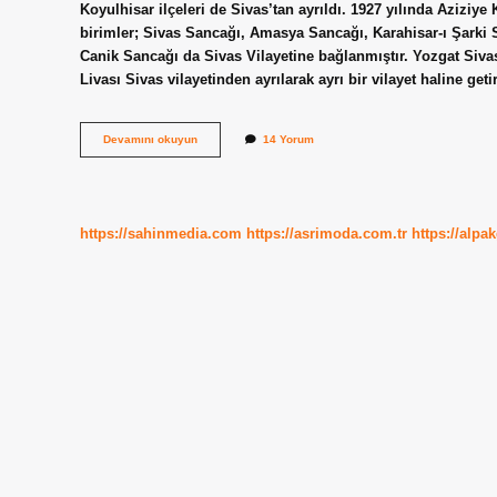
Koyulhisar ilçeleri de Sivas’tan ayrıldı. 1927 yılında Aziziy
birimler; Sivas Sancağı, Amasya Sancağı, Karahisar-ı Şarki S
Canik Sancağı da Sivas Vilayetine bağlanmıştır. Yozgat Sivas
Livası Sivas vilayetinden ayrılarak ayrı bir vilayet haline geti
Sivas
Devamını okuyun
14 Yorum
Hangi
Şehirden
Ayrıldı
https://sahinmedia.com
https://asrimoda.com.tr
https://alpa