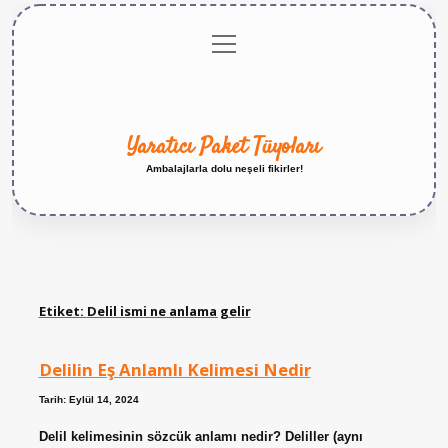
menüyü
Anasayfa
Gizlilik
Yasal
Hakkımızda
aç
Politikası
Uyarı
Yaratıcı Paket Tüyoları
Ambalajlarla dolu neşeli fikirler!
Etiket:
Delil ismi ne anlama gelir
Delilin Eş Anlamlı Kelimesi Nedir
Tarih: Eylül 14, 2024
Delil kelimesinin sözcük anlamı nedir? Deliller (aynı