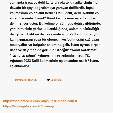
zamanda ispat ve delil kuralları olarak da adlandırılır!) bir
davada bir şeyi doğrulamaya yarayan delillerdir. Ispat
kelimesinin eş anlamı nedir? Delil, delil, delil. Kanıtın eş
anlamlısı nedir 3 sınıf? Kanıt kelimesinin eş anlamlıları
delil, iz, sonuçtur. Bu kelimeler cümlede değiştirildiğinde,
yani birbirinin yerine kullanıldığında, anlamın bütünlüğü
değişmez. Delil ne demek cümle içinde? Kanıt, bir suçun
kanıtlanmasını veya bir olgunun keşfedilmesini sağlayan
materyaller ve bulgular anlamına gelir. Kanıt ayrıca birçok
ifade ve deyimde de görülür. Örneğin: “Kanıt Karartma”
“Kanıt Karartma” kelimesinin eş anlamlısı nedir?29
Ağustos 2023 Delil kelimesinin eş anlamlısı nedir? Kanıt,
eş anlamlısı…
Delilin
Devamını okuyun
2 Yorum
Eş
Anlamlı
Kelimesi
Nedir
https://sahinmedia.com
https://asrimoda.com.tr
https://alpakgida.com.tr
Sitemap