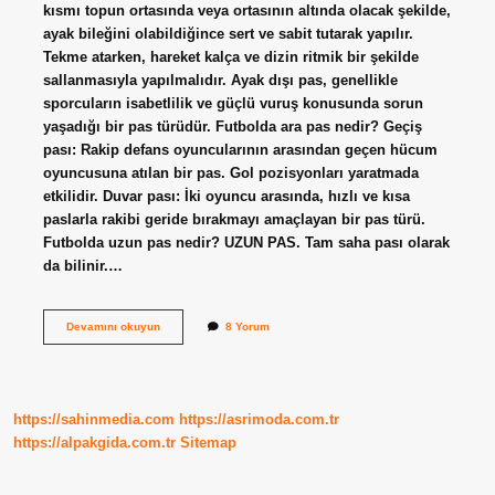
kısmı topun ortasında veya ortasının altında olacak şekilde,
ayak bileğini olabildiğince sert ve sabit tutarak yapılır.
Tekme atarken, hareket kalça ve dizin ritmik bir şekilde
sallanmasıyla yapılmalıdır. Ayak dışı pas, genellikle
sporcuların isabetlilik ve güçlü vuruş konusunda sorun
yaşadığı bir pas türüdür. Futbolda ara pas nedir? Geçiş
pası: Rakip defans oyuncularının arasından geçen hücum
oyuncusuna atılan bir pas. Gol pozisyonları yaratmada
etkilidir. Duvar pası: İki oyuncu arasında, hızlı ve kısa
paslarla rakibi geride bırakmayı amaçlayan bir pas türü.
Futbolda uzun pas nedir? UZUN PAS. Tam saha pası olarak
da bilinir.…
Futbolda
Devamını okuyun
8 Yorum
Pas
Çeşitleri
Nelerdir
https://sahinmedia.com
https://asrimoda.com.tr
https://alpakgida.com.tr
Sitemap