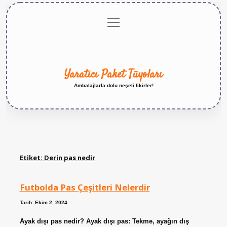
menüyü
Anasayfa
Gizlilik
Yasal
Hakkımızda
aç
Politikası
Uyarı
Yaratıcı Paket Tüyoları
Ambalajlarla dolu neşeli fikirler!
Etiket:
Derin pas nedir
Futbolda Pas Çeşitleri Nelerdir
Tarih: Ekim 2, 2024
Ayak dışı pas nedir? Ayak dışı pas: Tekme, ayağın dış