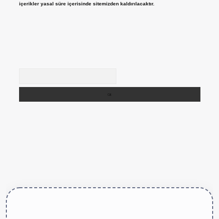
içerikler yasal süre içerisinde sitemizden kaldırılacaktır.
Arama
://betexper.live/