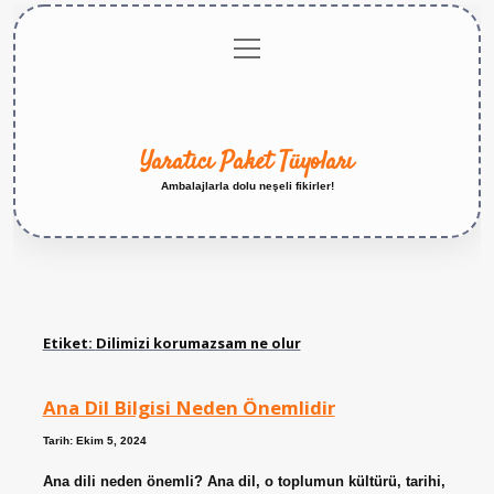
menüyü
Anasayfa
Gizlilik
Yasal
Hakkımızda
aç
Politikası
Uyarı
Yaratıcı Paket Tüyoları
Ambalajlarla dolu neşeli fikirler!
Etiket:
Dilimizi korumazsam ne olur
Ana Dil Bilgisi Neden Önemlidir
Tarih: Ekim 5, 2024
Ana dili neden önemli? Ana dil, o toplumun kültürü, tarihi,