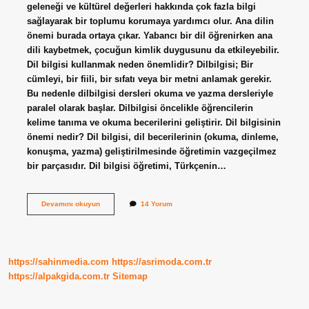
geleneği ve kültürel değerleri hakkında çok fazla bilgi
sağlayarak bir toplumu korumaya yardımcı olur. Ana dilin
önemi burada ortaya çıkar. Yabancı bir dil öğrenirken ana
dili kaybetmek, çocuğun kimlik duygusunu da etkileyebilir.
Dil bilgisi kullanmak neden önemlidir? Dilbilgisi; Bir
cümleyi, bir fiili, bir sıfatı veya bir metni anlamak gerekir.
Bu nedenle dilbilgisi dersleri okuma ve yazma dersleriyle
paralel olarak başlar. Dilbilgisi öncelikle öğrencilerin
kelime tanıma ve okuma becerilerini geliştirir. Dil bilgisinin
önemi nedir? Dil bilgisi, dil becerilerinin (okuma, dinleme,
konuşma, yazma) geliştirilmesinde öğretimin vazgeçilmez
bir parçasıdır. Dil bilgisi öğretimi, Türkçenin…
Ana
Devamını okuyun
14 Yorum
Dil
Bilgisi
Neden
Önemlidir
https://sahinmedia.com
https://asrimoda.com.tr
https://alpakgida.com.tr
Sitemap