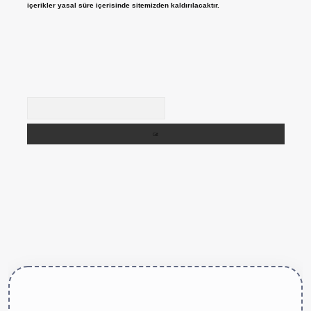
içerikler yasal süre içerisinde sitemizden kaldırılacaktır.
Arama
ttps://betexper.live/