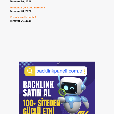
Temmuz 30, 2026
Telefonda QR kodu nerede ?
Temmuz 28, 2026
Kozmik varlık nedir ?
Temmuz 26, 2026