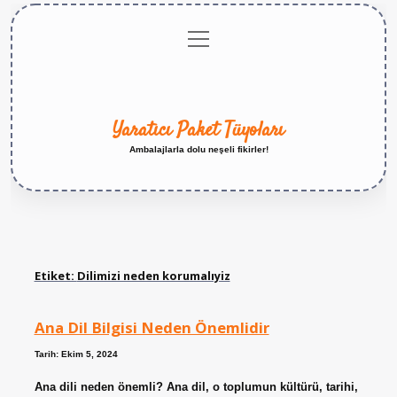
menüyü
Anasayfa
Gizlilik
Yasal
Hakkımızda
aç
Politikası
Uyarı
Yaratıcı Paket Tüyoları
Ambalajlarla dolu neşeli fikirler!
Etiket:
Dilimizi neden korumalıyiz
Ana Dil Bilgisi Neden Önemlidir
Tarih: Ekim 5, 2024
Ana dili neden önemli? Ana dil, o toplumun kültürü, tarihi,