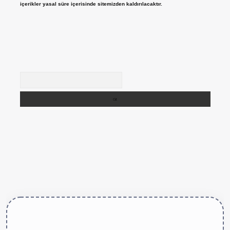
içerikler yasal süre içerisinde sitemizden kaldırılacaktır.
Arama
tps://betexper.live/