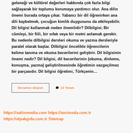
geleneği ve kültürel değerleri hakkında çok fazla bilgi
sağlayarak bir toplumu korumaya yardımcı olur. Ana dilin
önemi burada ortaya çıkar. Yabancı bir dil öğrenirken ana
dili kaybetmek, çocuğun kimlik duygusunu da etkileyebilir.
Dil bilgisi kullanmak neden önemlidir? Dilbilgisi; Bir
cümleyi, bir fiili, bir sıfatı veya bir metni anlamak gerekir.
Bu nedenle dilbilgisi dersleri okuma ve yazma dersleriyle
paralel olarak başlar. Dilbilgisi öncelikle öğrencilerin
kelime tanıma ve okuma becerilerini geliştirir. Dil bilgisinin
önemi nedir? Dil bilgisi, dil becerilerinin (okuma, dinleme,
konuşma, yazma) geliştirilmesinde öğretimin vazgeçilmez
bir parçasıdır. Dil bilgisi öğretimi, Türkçenin…
Ana
Devamını okuyun
14 Yorum
Dil
Bilgisi
Neden
Önemlidir
https://sahinmedia.com
https://asrimoda.com.tr
https://alpakgida.com.tr
Sitemap