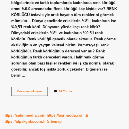
bölgelerinde ve farklı toplumlarda kadınlarda renk körlüğü
oranı %0-0 arasındadır. Renk körlüğü kaç kişide var? RENK
KÖRLÜĞÜ tedavisiyle artık hayatın tüm renklerini görmek
mümkün… Dünya genelinde erkeklerin %8’i, kadınların ise
%0,5’i renk körü. Dünyanın yüzde kaçı renk körü?
Dünyadaki erkeklerin %8’i ve kadınların %0,5’i renk
körüdür. Renk körlüğü genetik olarak aktarılır. Renk görme
eksikliğinin en yaygın kalıtsal biçimi kırmızı-yeşil renk
körlüğüdür. Renk körlüğünün derecesi var mı? Renk
körlüğünün farklı dereceleri vardır. Hafif renk görme
sorunları olan bazı kişiler renkleri iyi ışıkta normal olarak
görebilir, ancak loş ışıkta zorluk çekerler. Diğerleri ise
belirli…
Türkiyenin
Devamını okuyun
14 Yorum
Yüzde
Kaçı
Renk
Körü
https://sahinmedia.com
https://asrimoda.com.tr
https://alpakgida.com.tr
Sitemap