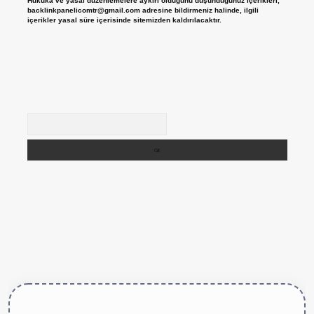
Hukuka ve yasal düzenlemelere aykırı olduğunu düşündüğünüz içerikleri,
backlinkpanelicomtr@gmail.com
adresine bildirmeniz halinde, ilgili
içerikler yasal süre içerisinde sitemizden kaldırılacaktır.
Arama
ttps://betexper.live/