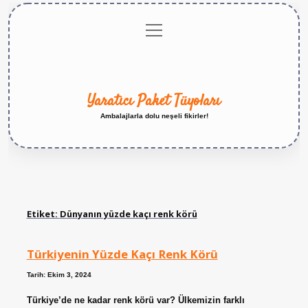
menüyü
Anasayfa
Gizlilik
Yasal
Hakkımızda
aç
Politikası
Uyarı
Yaratıcı Paket Tüyoları
Ambalajlarla dolu neşeli fikirler!
Etiket:
Dünyanın yüzde kaçı renk körü
Türkiyenin Yüzde Kaçı Renk Körü
Tarih: Ekim 3, 2024
Türkiye’de ne kadar renk körü var? Ülkemizin farklı