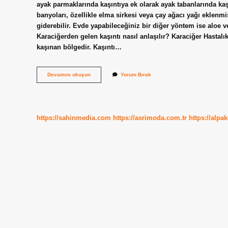
ayak parmaklarında kaşıntıya ek olarak ayak tabanlarında kaşı
banyoları, özellikle elma sirkesi veya çay ağacı yağı eklenmiş
giderebilir. Evde yapabileceğiniz bir diğer yöntem ise aloe v
Karaciğerden gelen kaşıntı nasıl anlaşılır? Karaciğer Hastalık
kaşınan bölgedir. Kaşıntı…
Ayak
Devamını okuyun
Yorum Bırak
Altı
Kaşıntısı
Hangi
Hastalığın
Belirtisidir
https://sahinmedia.com
https://asrimoda.com.tr
https://alpa