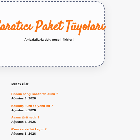
aratıcı Paket Tüyoları
Ambalajlarla dolu neşeli fikirler!
Sidebar
https://betexper.live/
Son Yazılar
Bitcoin hangi saatlerde alınır ?
Ağustos 6, 2026
Kokmuş kuzu eti yenir mi ?
Ağustos 5, 2026
Avans türü nedir ?
Ağustos 4, 2026
6’nın karekökü kaçtır ?
Ağustos 3, 2026