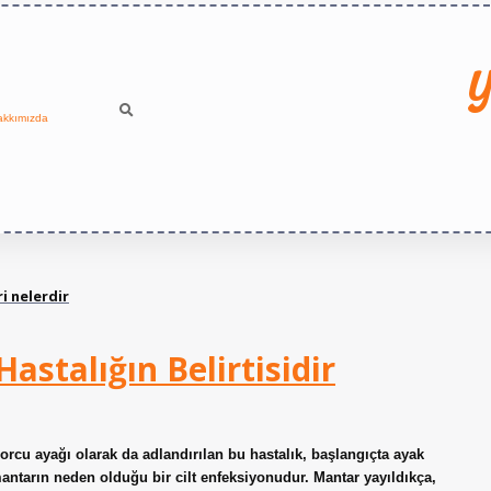
Y
akkımızda
i nelerdir
astalığın Belirtisidir
porcu ayağı olarak da adlandırılan bu hastalık, başlangıçta ayak
antarın neden olduğu bir cilt enfeksiyonudur. Mantar yayıldıkça,