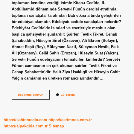
toplumun kendine verdiği isimle Kitap-ı Cedîde, II.
Abdülhamid döneminde Servet-i Fünûn dergisi etrafında
toplanan sanatçılar tarafından Batı etkisi altında geliştirilen
bir edebiyat akımıdır. Edebiyatı cedide sanatçıları nelerdir?
Edebiyât-ı Cedîde’de isimleri ve eserleriyle meşhur olan
başlıca şahsiyetler şunlardır: Şairler. Tevfik Fikret, Cenab
Şahabeddin, Hüseyin Sîret (Özsever), Ali Ekrem (Bolayır),
Ahmet Reşit (Rey), Süleyman Nazif, Süleyman Nesib, Faik
Âli (Ozansoy), Celâl Sahir (Erozan), Hüseyin Suat (Yalçın).
Servet-i Fünûn edebiyatının temsilcileri kimlerdir? Servet-i
Fünun camiasının en çok okunan şairleri Tevfik Fikret ve
Cenap Şahabettin’dir. Halit Ziya Uşaklıgil ve Hüseyin Cahit
Yalçın camianın en üretken romancılarındandır.…
Edebiyat
Devamını okuyun
10 Yorum
I
Cedide
Kime
Ait
https://sahinmedia.com
https://asrimoda.com.tr
https://alpakgida.com.tr
Sitemap