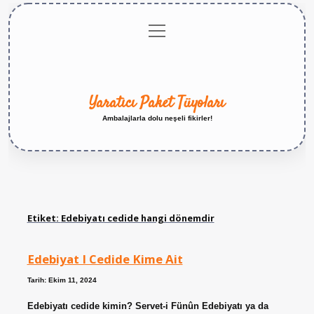
menüyü
Anasayfa
Gizlilik
Yasal
Hakkımızda
aç
Politikası
Uyarı
Yaratıcı Paket Tüyoları
Ambalajlarla dolu neşeli fikirler!
Etiket:
Edebiyatı cedide hangi dönemdir
Edebiyat I Cedide Kime Ait
Tarih: Ekim 11, 2024
Edebiyatı cedide kimin? Servet-i Fünûn Edebiyatı ya da