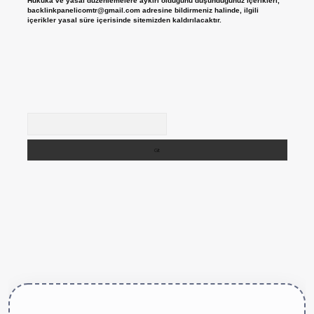
Hukuka ve yasal düzenlemelere aykırı olduğunu düşündüğünüz içerikleri,
backlinkpanelicomtr@gmail.com
adresine bildirmeniz halinde, ilgili
içerikler yasal süre içerisinde sitemizden kaldırılacaktır.
Arama
ttps://betexper.live/