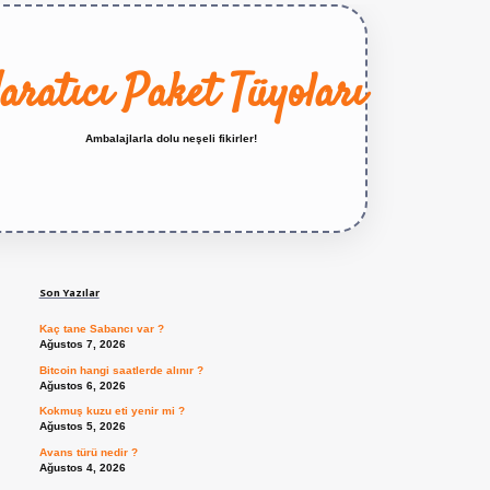
aratıcı Paket Tüyoları
Ambalajlarla dolu neşeli fikirler!
Sidebar
https://betexper.live/
Son Yazılar
Kaç tane Sabancı var ?
Ağustos 7, 2026
Bitcoin hangi saatlerde alınır ?
Ağustos 6, 2026
Kokmuş kuzu eti yenir mi ?
Ağustos 5, 2026
Avans türü nedir ?
Ağustos 4, 2026