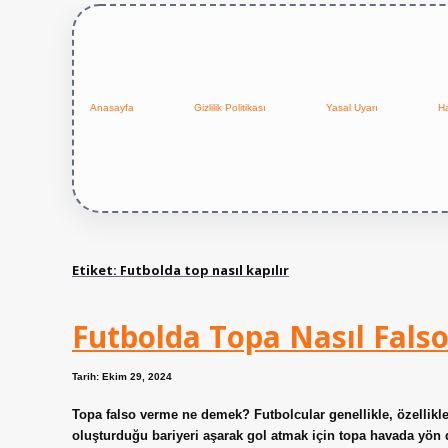
Anasayfa
Gizlilik Politikası
Yasal Uyarı
H
Etiket:
Futbolda top nasıl kapılır
Futbolda Topa Nasıl Falso 
Tarih: Ekim 29, 2024
Topa falso verme ne demek? Futbolcular genellikle, özellikle
oluşturduğu bariyeri aşarak gol atmak için topa havada yön d