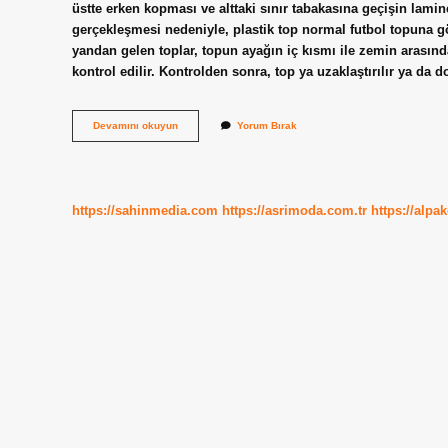
üstte erken kopması ve alttaki sınır tabakasına geçişin lami
gerçekleşmesi nedeniyle, plastik top normal futbol topuna gö
yandan gelen toplar, topun ayağın iç kısmı ile zemin arasında
kontrol edilir. Kontrolden sonra, top ya uzaklaştırılır ya da
Futbolda
Devamını okuyun
Yorum Bırak
Topa
Nasıl
Falso
Verilir
https://sahinmedia.com
https://asrimoda.com.tr
https://alpa