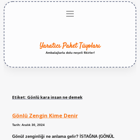
menüyü
Anasayfa
Gizlilik
Yasal
Hakkımızda
aç
Politikası
Uyarı
Yaratıcı Paket Tüyoları
Ambalajlarla dolu neşeli fikirler!
Etiket:
Gönlü kara insan ne demek
Gönlü Zengin Kime Denir
Tarih: Aralık 30, 2024
Gönül zenginliği ne anlama gelir? İSTAĞNA (GÖNÜL