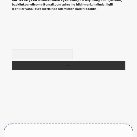
Hukuka ve yasal düzenlemelere aykırı olduğunu düşündüğünüz içerikleri,
backlinkpanelicomtr@gmail.com
adresine bildirmeniz halinde, ilgili
içerikler yasal süre içerisinde sitemizden kaldırılacaktır.
Arama
ttps://betexper.live/