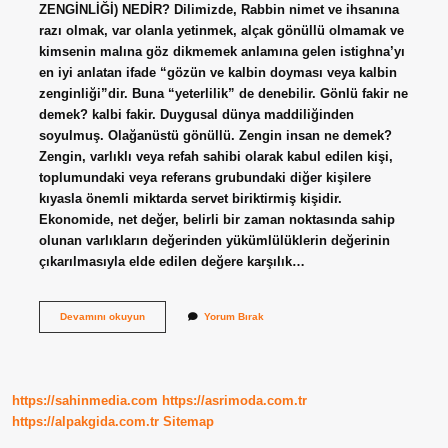
ZENGİNLİĞİ) NEDİR? Dilimizde, Rabbin nimet ve ihsanına
razı olmak, var olanla yetinmek, alçak gönüllü olmamak ve
kimsenin malına göz dikmemek anlamına gelen istighna’yı
en iyi anlatan ifade “gözün ve kalbin doyması veya kalbin
zenginliği”dir. Buna “yeterlilik” de denebilir. Gönlü fakir ne
demek? kalbi fakir. Duygusal dünya maddiliğinden
soyulmuş. Olağanüstü gönüllü. Zengin insan ne demek?
Zengin, varlıklı veya refah sahibi olarak kabul edilen kişi,
toplumundaki veya referans grubundaki diğer kişilere
kıyasla önemli miktarda servet biriktirmiş kişidir.
Ekonomide, net değer, belirli bir zaman noktasında sahip
olunan varlıkların değerinden yükümlülüklerin değerinin
çıkarılmasıyla elde edilen değere karşılık…
Gönlü
Devamını okuyun
Yorum Bırak
Zengin
Kime
Denir
https://sahinmedia.com
https://asrimoda.com.tr
https://alpakgida.com.tr
Sitemap