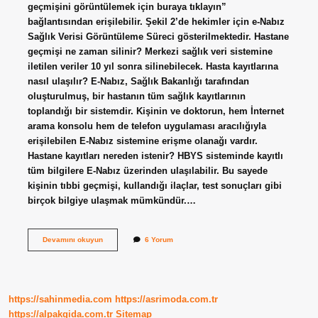
geçmişini görüntülemek için buraya tıklayın”
bağlantısından erişilebilir. Şekil 2’de hekimler için e-Nabız
Sağlık Verisi Görüntüleme Süreci gösterilmektedir. Hastane
geçmişi ne zaman silinir? Merkezi sağlık veri sistemine
iletilen veriler 10 yıl sonra silinebilecek. Hasta kayıtlarına
nasıl ulaşılır? E-Nabız, Sağlık Bakanlığı tarafından
oluşturulmuş, bir hastanın tüm sağlık kayıtlarının
toplandığı bir sistemdir. Kişinin ve doktorun, hem İnternet
arama konsolu hem de telefon uygulaması aracılığıyla
erişilebilen E-Nabız sistemine erişme olanağı vardır.
Hastane kayıtları nereden istenir? HBYS sisteminde kayıtlı
tüm bilgilere E-Nabız üzerinden ulaşılabilir. Bu sayede
kişinin tıbbi geçmişi, kullandığı ilaçlar, test sonuçları gibi
birçok bilgiye ulaşmak mümkündür.…
Eski
Devamını okuyun
6 Yorum
Hastane
Kayıtlarına
Nasıl
Ulaşılır
https://sahinmedia.com
https://asrimoda.com.tr
https://alpakgida.com.tr
Sitemap