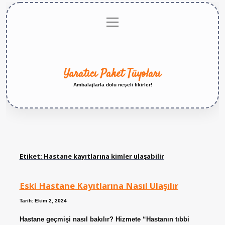
menüyü
Anasayfa
Gizlilik
Yasal
Hakkımızda
aç
Politikası
Uyarı
Yaratıcı Paket Tüyoları
Ambalajlarla dolu neşeli fikirler!
Etiket:
Hastane kayıtlarına kimler ulaşabilir
Eski Hastane Kayıtlarına Nasıl Ulaşılır
Tarih: Ekim 2, 2024
Hastane geçmişi nasıl bakılır? Hizmete “Hastanın tıbbi