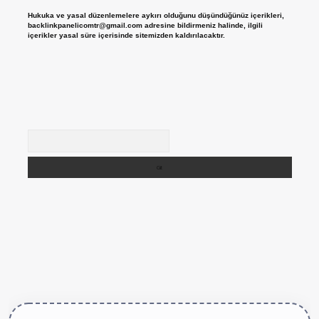
Hukuka ve yasal düzenlemelere aykırı olduğunu düşündüğünüz içerikleri,
backlinkpanelicomtr@gmail.com
adresine bildirmeniz halinde, ilgili
içerikler yasal süre içerisinde sitemizden kaldırılacaktır.
Arama
ttps://betexper.live/