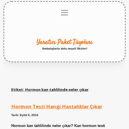
menüyü
Anasayfa
Gizlilik
Yasal
Hakkımızda
aç
Politikası
Uyarı
Yaratıcı Paket Tüyoları
Ambalajlarla dolu neşeli fikirler!
Etiket:
Hormon kan tahlilinde neler çıkar
Hormon Testi Hangi Hastalıklar Çıkar
Tarih: Eylül 6, 2024
Hormon kan tahlilinde neler çıkar? Kan hormon testi