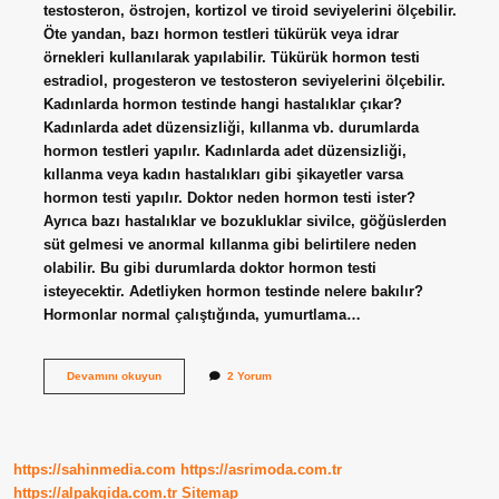
testosteron, östrojen, kortizol ve tiroid seviyelerini ölçebilir.
Öte yandan, bazı hormon testleri tükürük veya idrar
örnekleri kullanılarak yapılabilir. Tükürük hormon testi
estradiol, progesteron ve testosteron seviyelerini ölçebilir.
Kadınlarda hormon testinde hangi hastalıklar çıkar?
Kadınlarda adet düzensizliği, kıllanma vb. durumlarda
hormon testleri yapılır. Kadınlarda adet düzensizliği,
kıllanma veya kadın hastalıkları gibi şikayetler varsa
hormon testi yapılır. Doktor neden hormon testi ister?
Ayrıca bazı hastalıklar ve bozukluklar sivilce, göğüslerden
süt gelmesi ve anormal kıllanma gibi belirtilere neden
olabilir. Bu gibi durumlarda doktor hormon testi
isteyecektir. Adetliyken hormon testinde nelere bakılır?
Hormonlar normal çalıştığında, yumurtlama…
Hormon
Devamını okuyun
2 Yorum
Testi
Hangi
Hastalıklar
Çıkar
https://sahinmedia.com
https://asrimoda.com.tr
https://alpakgida.com.tr
Sitemap