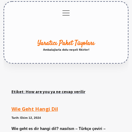
menüyü
Anasayfa
Gizlilik
Yasal
Hakkımızda
aç
Politikası
Uyarı
Yaratıcı Paket Tüyoları
Ambalajlarla dolu neşeli fikirler!
Etiket:
How are you ya ne cevap verilir
Wie Geht Hangi Dil
Tarih: Ekim 12, 2024
Wie geht es dir hangi dil? nasılsın – Türkçe çeviri –