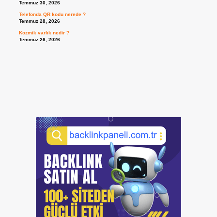
Temmuz 30, 2026
Telefonda QR kodu nerede ?
Temmuz 28, 2026
Kozmik varlık nedir ?
Temmuz 26, 2026