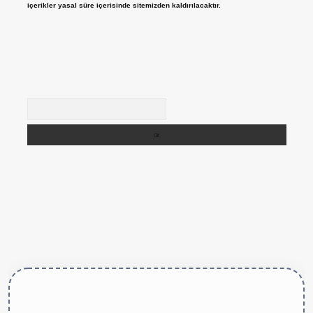
içerikler yasal süre içerisinde sitemizden kaldırılacaktır.
Arama
ttps://betexper.live/