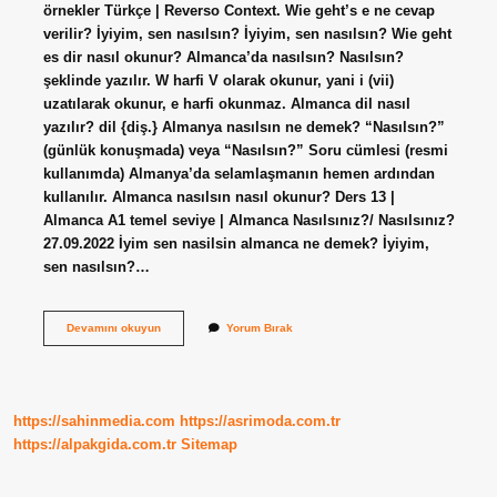
örnekler Türkçe | Reverso Context. Wie geht’s e ne cevap
verilir? İyiyim, sen nasılsın? İyiyim, sen nasılsın? Wie geht
es dir nasıl okunur? Almanca’da nasılsın? Nasılsın?
şeklinde yazılır. W harfi V olarak okunur, yani i (vii)
uzatılarak okunur, e harfi okunmaz. Almanca dil nasıl
yazılır? dil {diş.} Almanya nasılsın ne demek? “Nasılsın?”
(günlük konuşmada) veya “Nasılsın?” Soru cümlesi (resmi
kullanımda) Almanya’da selamlaşmanın hemen ardından
kullanılır. Almanca nasılsın nasıl okunur? Ders 13 |
Almanca A1 temel seviye | Almanca Nasılsınız?/ Nasılsınız?
27.09.2022 İyim sen nasilsin almanca ne demek? İyiyim,
sen nasılsın?…
Wie
Devamını okuyun
Yorum Bırak
Geht
Hangi
Dil
https://sahinmedia.com
https://asrimoda.com.tr
https://alpakgida.com.tr
Sitemap