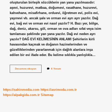
oluşturulan birleşik sözcüklerin yan yana yazılmasıdır:
aşevi, huzurevi, matbaa, doğumevi, rasathane, huzurevi,
kahvehane, misafirhane, orduevi, öğretmen evi, polis evi,
yayınevi vb. ancak şale ve orman evi ayrı ayrı yazılır. Dağ
evi, bağ evi ve orman evi nasıl yazılır? H. Bazı yer, bölge,
dağ, deniz, akarsu, göl, orman ve ova adları sıfat veya isim
tamlaması şeklinde yan yana yazılır. Dağ evi neden ayrı
yazılır? DAĞ EVİ KELİMESİNİN ANLAMI Şehirlerin kirli
havasından kaçmak ve doğanın hazinelerinden ve
güzelliklerinden yararlanmak için dağlık alanlara inşa
edilen bir evi ifade eder. Bu kelime sıklıkla yanlışlıkla…
Hangi
Devamını okuyun
6 Yorum
Evler
Bitişik
Yazılır
https://sahinmedia.com
https://asrimoda.com.tr
https://alpakgida.com.tr
Sitemap