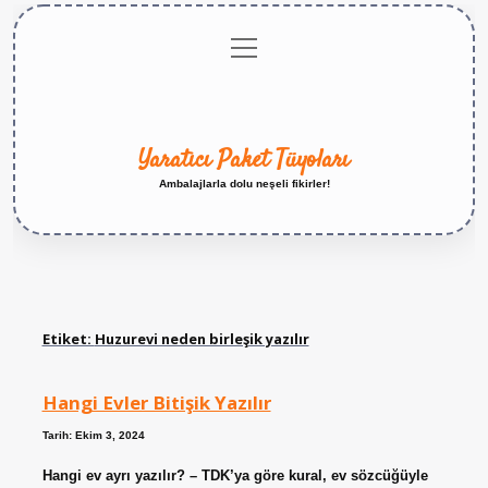
menüyü
Anasayfa
Gizlilik
Yasal
Hakkımızda
aç
Politikası
Uyarı
Yaratıcı Paket Tüyoları
Ambalajlarla dolu neşeli fikirler!
Etiket:
Huzurevi neden birleşik yazılır
Hangi Evler Bitişik Yazılır
Tarih: Ekim 3, 2024
Hangi ev ayrı yazılır? – TDK’ya göre kural, ev sözcüğüyle