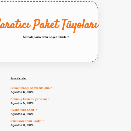
aratıcı Paket Tüyoları
Ambalajlarla dolu neşeli fikirler!
Sidebar
https://betexper.live/
Son Yazılar
Bitcoin hangi saatlerde alınır ?
Ağustos 6, 2026
Kokmuş kuzu eti yenir mi ?
Ağustos 5, 2026
Avans türü nedir ?
Ağustos 4, 2026
6’nın karekökü kaçtır ?
Ağustos 3, 2026