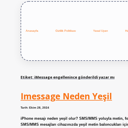
Anasayfa
Gizlilik Politikası
Yasal Uyarı
H
Etiket:
iMessage engellenince gönderildi yazar mı
Imessage Neden Yeşil
Tarih: Ekim 28, 2024
iPhone mesajı neden yeşil olur? SMS/MMS yoluyla metin, foto
SMS/MMS mesajları cihazınızda yeşil metin baloncukları iç