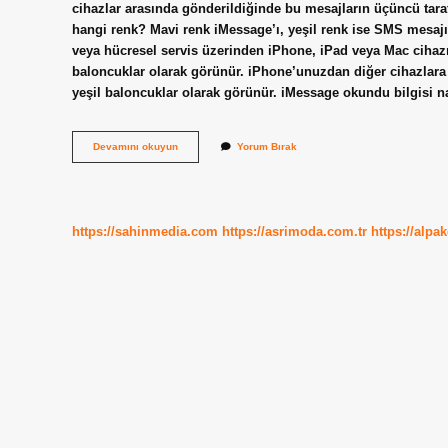
cihazlar arasında gönderildiğinde bu mesajların üçüncü tar
hangi renk? Mavi renk iMessage’ı, yeşil renk ise SMS mesajın
veya hücresel servis üzerinden iPhone, iPad veya Mac cihazı
baloncuklar olarak görünür. iPhone’unuzdan diğer cihazla
yeşil baloncuklar olarak görünür. iMessage okundu bilgisi na
Imessage
Devamını okuyun
Yorum Bırak
Neden
Yeşil
https://sahinmedia.com
https://asrimoda.com.tr
https://alpa