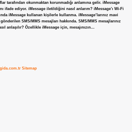
aflar tarafından okunmaktan korunmadığı anlamına gelir. iMessage
ı ifade ediyor. iMessage iletildiğini nasıl anlarım? iMessage’ı Wi-Fi
nda iMessage kullanan kişilerle kullanma. iMessage’larınız mavi
ra gönderilen SMS/MMS mesajları hakkında. SMS/MMS mesajlarınız
sıl anlaşılır? Özellikle iMessage için, mesajınızın…
kgida.com.tr
Sitemap