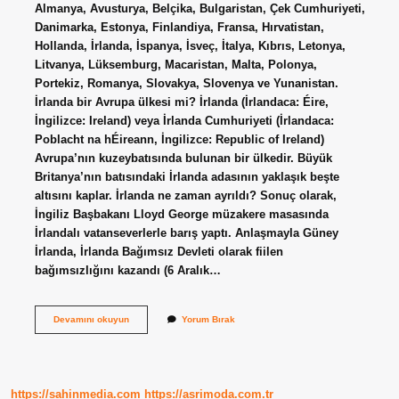
Almanya, Avusturya, Belçika, Bulgaristan, Çek Cumhuriyeti,
Danimarka, Estonya, Finlandiya, Fransa, Hırvatistan,
Hollanda, İrlanda, İspanya, İsveç, İtalya, Kıbrıs, Letonya,
Litvanya, Lüksemburg, Macaristan, Malta, Polonya,
Portekiz, Romanya, Slovakya, Slovenya ve Yunanistan.
İrlanda bir Avrupa ülkesi mi? İrlanda (İrlandaca: Éire,
İngilizce: Ireland) veya İrlanda Cumhuriyeti (İrlandaca:
Poblacht na hÉireann, İngilizce: Republic of Ireland)
Avrupa’nın kuzeybatısında bulunan bir ülkedir. Büyük
Britanya’nın batısındaki İrlanda adasının yaklaşık beşte
altısını kaplar. İrlanda ne zaman ayrıldı? Sonuç olarak,
İngiliz Başbakanı Lloyd George müzakere masasında
İrlandalı vatanseverlerle barış yaptı. Anlaşmayla Güney
İrlanda, İrlanda Bağımsız Devleti olarak fiilen
bağımsızlığını kazandı (6 Aralık…
Irlanda
Devamını okuyun
Yorum Bırak
Ab
Den
Ayrıldı
Mı
https://sahinmedia.com
https://asrimoda.com.tr