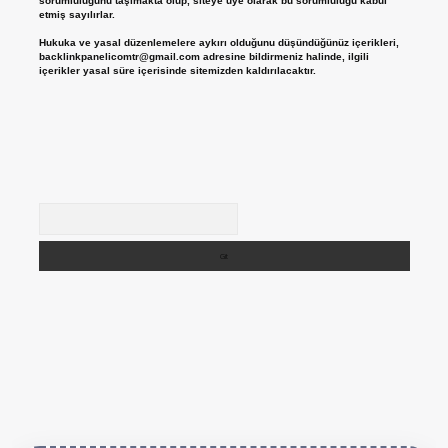
sorumluluğunu taşımakta olup, siteye üye olarak bu sorumluluğu kabul
etmiş sayılırlar.
Hukuka ve yasal düzenlemelere aykırı olduğunu düşündüğünüz içerikleri,
backlinkpanelicomtr@gmail.com
adresine bildirmeniz halinde, ilgili
içerikler yasal süre içerisinde sitemizden kaldırılacaktır.
Arama
https://betexper.live/