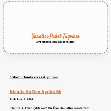
menüyü
Anasayfa
Gizlilik
Yasal
Hakkımızda
aç
Politikası
Uyarı
Yaratıcı Paket Tüyoları
Ambalajlarla dolu neşeli fikirler!
Etiket:
İrlanda vize istiyor mu
Irlanda Ab Den Ayrıldı Mı
Tarih: Ekim 9, 2024
İrlanda AB’den çıktı mı? Bu Üye Devletler şunlardır: