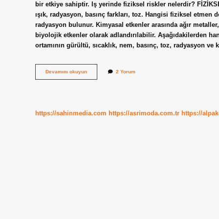
bir etkiye sahiptir. Iş yerinde fiziksel riskler nelerdir? FİZ
ışık, radyasyon, basınç farkları, toz. Hangisi fiziksel etmen de
radyasyon bulunur. Kimyasal etkenler arasında ağır metaller, 
biyolojik etkenler olarak adlandırılabilir. Aşağıdakilerden han
ortamının gürültü, sıcaklık, nem, basınç, toz, radyasyon ve 
Fiziksel
Devamını okuyun
2 Yorum
Tehlike
Nedir
https://sahinmedia.com
https://asrimoda.com.tr
https://alpa