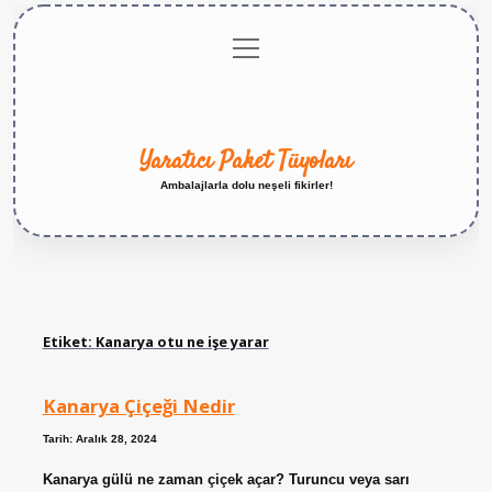
menüyü
Anasayfa
Gizlilik
Yasal
Hakkımızda
aç
Politikası
Uyarı
Yaratıcı Paket Tüyoları
Ambalajlarla dolu neşeli fikirler!
Etiket:
Kanarya otu ne işe yarar
Kanarya Çiçeği Nedir
Tarih: Aralık 28, 2024
Kanarya gülü ne zaman çiçek açar? Turuncu veya sarı