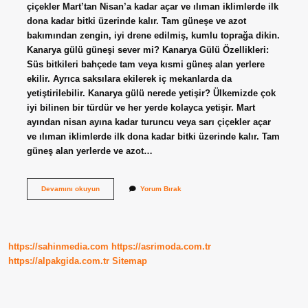
çiçekler Mart’tan Nisan’a kadar açar ve ılıman iklimlerde ilk
dona kadar bitki üzerinde kalır. Tam güneşe ve azot
bakımından zengin, iyi drene edilmiş, kumlu toprağa dikin.
Kanarya gülü güneşi sever mi? Kanarya Gülü Özellikleri:
Süs bitkileri bahçede tam veya kısmi güneş alan yerlere
ekilir. Ayrıca saksılara ekilerek iç mekanlarda da
yetiştirilebilir. Kanarya gülü nerede yetişir? Ülkemizde çok
iyi bilinen bir türdür ve her yerde kolayca yetişir. Mart
ayından nisan ayına kadar turuncu veya sarı çiçekler açar
ve ılıman iklimlerde ilk dona kadar bitki üzerinde kalır. Tam
güneş alan yerlerde ve azot…
Kanarya
Devamını okuyun
Yorum Bırak
Çiçeği
Nedir
https://sahinmedia.com
https://asrimoda.com.tr
https://alpakgida.com.tr
Sitemap