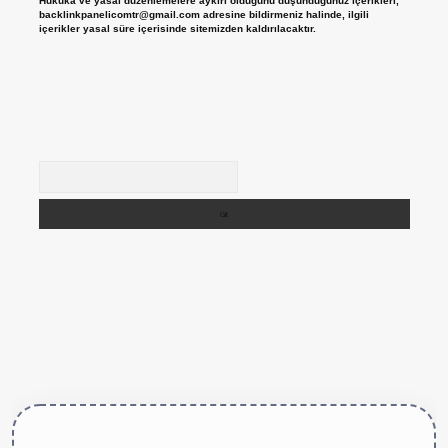
Hukuka ve yasal düzenlemelere aykırı olduğunu düşündüğünüz içerikleri,
backlinkpanelicomtr@gmail.com
adresine bildirmeniz halinde, ilgili
içerikler yasal süre içerisinde sitemizden kaldırılacaktır.
Arama
tps://betexper.live/