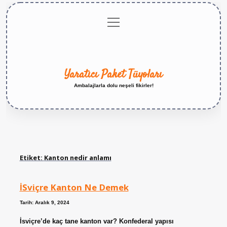
menüyü
Anasayfa
Gizlilik
Yasal
Hakkımızda
aç
Politikası
Uyarı
Yaratıcı Paket Tüyoları
Ambalajlarla dolu neşeli fikirler!
Etiket:
Kanton nedir anlamı
İSviçre Kanton Ne Demek
Tarih: Aralık 9, 2024
İsviçre’de kaç tane kanton var? Konfederal yapısı