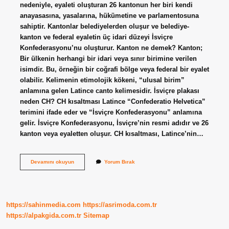
nedeniyle, eyaleti oluşturan 26 kantonun her biri kendi
anayasasına, yasalarına, hükümetine ve parlamentosuna
sahiptir. Kantonlar belediyelerden oluşur ve belediye-
kanton ve federal eyaletin üç idari düzeyi İsviçre
Konfederasyonu’nu oluşturur. Kanton ne demek? Kanton;
Bir ülkenin herhangi bir idari veya sınır birimine verilen
isimdir. Bu, örneğin bir coğrafi bölge veya federal bir eyalet
olabilir. Kelimenin etimolojik kökeni, “ulusal birim”
anlamına gelen Latince canto kelimesidir. İsviçre plakası
neden CH? CH kısaltması Latince “Confederatio Helvetica”
terimini ifade eder ve “İsviçre Konfederasyonu” anlamına
gelir. İsviçre Konfederasyonu, İsviçre’nin resmi adıdır ve 26
kanton veya eyaletten oluşur. CH kısaltması, Latince’nin…
İSviçre
Devamını okuyun
Yorum Bırak
Kanton
Ne
Demek
https://sahinmedia.com
https://asrimoda.com.tr
https://alpakgida.com.tr
Sitemap