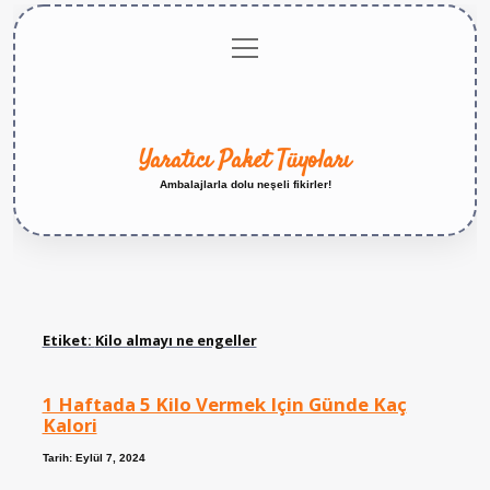
menüyü
Anasayfa
Gizlilik
Yasal
Hakkımızda
aç
Politikası
Uyarı
Yaratıcı Paket Tüyoları
Ambalajlarla dolu neşeli fikirler!
Etiket:
Kilo almayı ne engeller
1 Haftada 5 Kilo Vermek Için Günde Kaç
Kalori
Tarih: Eylül 7, 2024