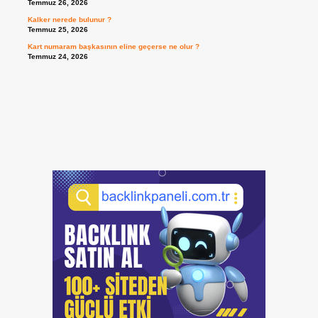
Temmuz 26, 2026
Kalker nerede bulunur ?
Temmuz 25, 2026
Kart numaram başkasının eline geçerse ne olur ?
Temmuz 24, 2026