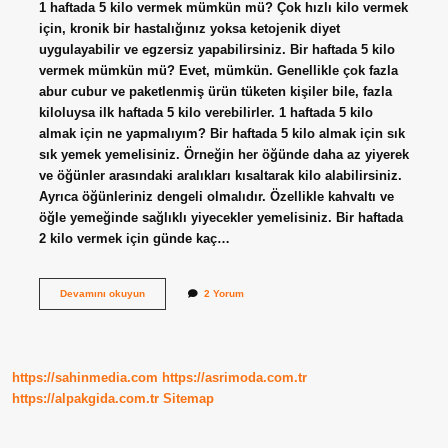
1 haftada 5 kilo vermek mümkün mü? Çok hızlı kilo vermek
için, kronik bir hastalığınız yoksa ketojenik diyet
uygulayabilir ve egzersiz yapabilirsiniz. Bir haftada 5 kilo
vermek mümkün mü? Evet, mümkün. Genellikle çok fazla
abur cubur ve paketlenmiş ürün tüketen kişiler bile, fazla
kiloluysa ilk haftada 5 kilo verebilirler. 1 haftada 5 kilo
almak için ne yapmalıyım? Bir haftada 5 kilo almak için sık
sık yemek yemelisiniz. Örneğin her öğünde daha az yiyerek
ve öğünler arasındaki aralıkları kısaltarak kilo alabilirsiniz.
Ayrıca öğünleriniz dengeli olmalıdır. Özellikle kahvaltı ve
öğle yemeğinde sağlıklı yiyecekler yemelisiniz. Bir haftada
2 kilo vermek için günde kaç…
1
Devamını okuyun
2 Yorum
Haftada
5
Kilo
Vermek
Için
https://sahinmedia.com
https://asrimoda.com.tr
Günde
Kaç
https://alpakgida.com.tr
Sitemap
Kalori