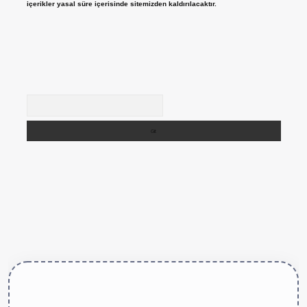
içerikler yasal süre içerisinde sitemizden kaldırılacaktır.
Arama
tps://betexper.live/