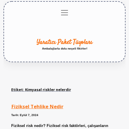
menüyü
Anasayfa
Gizlilik
Yasal
Hakkımızda
aç
Politikası
Uyarı
Yaratıcı Paket Tüyoları
Ambalajlarla dolu neşeli fikirler!
Etiket:
Kimyasal riskler nelerdir
Fiziksel Tehlike Nedir
Tarih: Eylül 7, 2024
Fiziksel risk nedir? Fiziksel risk faktörleri, çalışanların