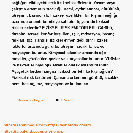
sağlığını etkileyebilecek fiziksel faktörlerdir. Yaşam veya
çalışma ortamının sıcaklığı, nemi, aydınlatması, gürültüsü,
titreşimi, basıncı vb. Fiziksel özellikler, bir kişinin sağlığı
üzerinde önemli bir etkiye sahiptir. Iş yerinde fiziksel
riskler nelerdir? FİZİKSEL RİSK FAKTÖRLERİ: Gürültü,
titreşim, termal konfor koşulları, ışık, radyasyon, basınç
farkları, toz. Hangisi fiziksel etmen değildir? Fiziksel
faktörler arasında gürültü, titreşim, sıcaklık, toz ve
radyasyon bulunur. Kimyasal etkenler arasında ağır
metaller, çözücüler, gazlar ve kimyasallar bulunur. Virüsler
ve bakteriler biyolojik etkenler olarak adlandırılabilir.
Aşağıdakilerden hangisi fiziksel bir tehlike kaynağıdır?
Fiziksel risk faktörleri: Çalışma ortamının gürültü, sıcaklık,
nem, basınç, toz, radyasyon ve kullanılan…
Fiziksel
Devamını okuyun
2 Yorum
Tehlike
Nedir
https://sahinmedia.com
https://asrimoda.com.tr
https://alpakgida.com.tr
Sitemap