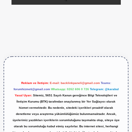
ps://betexper.live/
Reklam ve İletişim:
E-mail:
backlinkpaneli@gmail.com
Teams:
forumhizmeti@gmail.com
Whatsapp: 0262 606 0 726
Telegram: @karabul
Yasal Uyarı:
Sitemiz, 5651 Sayılı Kanun gereğince Bilgi Teknolojileri ve
İletişim Kurumu (BTK) tarafından onaylanmış bir Yer Sağlayıcı olarak
hizmet vermektedir. Bu nedenle, sitedeki içerikleri proaktif olarak
denetleme veya araştırma yükümlülüğümüz bulunmamaktadır. Ancak,
üyelerimiz yazdıkları içeriklerin sorumluluğunu taşımakta olup, siteye üye
olarak bu sorumluluğu kabul etmiş sayılırlar. Bu internet sitesi, herhangi