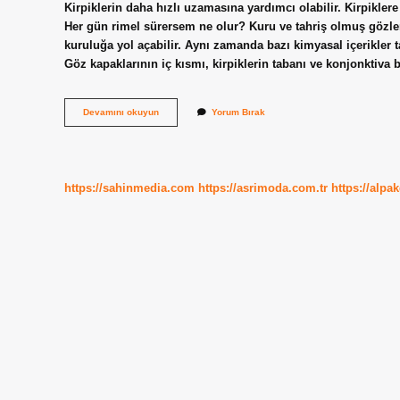
Kirpiklerin daha hızlı uzamasına yardımcı olabilir. Kirpiklere
Her gün rimel sürersem ne olur? Kuru ve tahriş olmuş gözler
kuruluğa yol açabilir. Aynı zamanda bazı kimyasal içerikler ta
Göz kapaklarının iç kısmı, kirpiklerin tabanı ve konjonktiva
Maskara
Devamını okuyun
Yorum Bırak
Kirpikleri
Uzatır
Mı
https://sahinmedia.com
https://asrimoda.com.tr
https://alpa