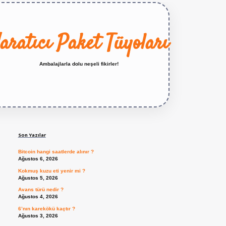
aratıcı Paket Tüyoları
Ambalajlarla dolu neşeli fikirler!
Sidebar
https://betexper.live/
Son Yazılar
Bitcoin hangi saatlerde alınır ?
Ağustos 6, 2026
Kokmuş kuzu eti yenir mi ?
Ağustos 5, 2026
Avans türü nedir ?
Ağustos 4, 2026
6’nın karekökü kaçtır ?
Ağustos 3, 2026