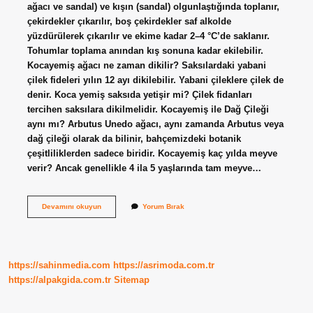
ağacı ve sandal) ve kışın (sandal) olgunlaştığında toplanır,
çekirdekler çıkarılır, boş çekirdekler saf alkolde
yüzdürülerek çıkarılır ve ekime kadar 2–4 °C’de saklanır.
Tohumlar toplama anından kış sonuna kadar ekilebilir.
Kocayemiş ağacı ne zaman dikilir? Saksılardaki yabani
çilek fideleri yılın 12 ayı dikilebilir. Yabani çileklere çilek de
denir. Koca yemiş saksıda yetişir mi? Çilek fidanları
tercihen saksılara dikilmelidir. Kocayemiş ile Dağ Çileği
aynı mı? Arbutus Unedo ağacı, aynı zamanda Arbutus veya
dağ çileği olarak da bilinir, bahçemizdeki botanik
çeşitliliklerden sadece biridir. Kocayemiş kaç yılda meyve
verir? Ancak genellikle 4 ila 5 yaşlarında tam meyve…
Koca
Devamını okuyun
Yorum Bırak
Yemiş
Ağacı
Nasıl
Çoğaltılır
https://sahinmedia.com
https://asrimoda.com.tr
https://alpakgida.com.tr
Sitemap