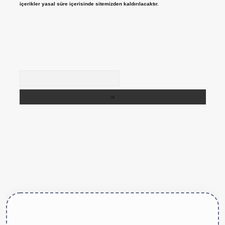
içerikler yasal süre içerisinde sitemizden kaldırılacaktır.
Arama
ttps://betexper.live/