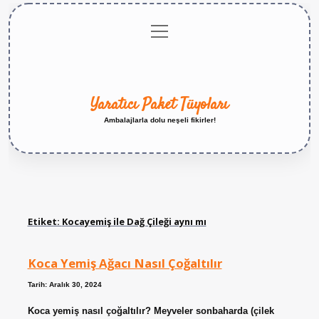
menüyü
Anasayfa
Gizlilik
Yasal
Hakkımızda
aç
Politikası
Uyarı
Yaratıcı Paket Tüyoları
Ambalajlarla dolu neşeli fikirler!
Etiket:
Kocayemiş ile Dağ Çileği aynı mı
Koca Yemiş Ağacı Nasıl Çoğaltılır
Tarih: Aralık 30, 2024
Koca yemiş nasıl çoğaltılır? Meyveler sonbaharda (çilek