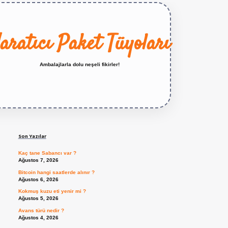
aratıcı Paket Tüyoları
Ambalajlarla dolu neşeli fikirler!
Sidebar
https://betexper.live/
Son Yazılar
Kaç tane Sabancı var ?
Ağustos 7, 2026
Bitcoin hangi saatlerde alınır ?
Ağustos 6, 2026
Kokmuş kuzu eti yenir mi ?
Ağustos 5, 2026
Avans türü nedir ?
Ağustos 4, 2026