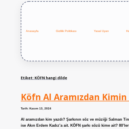
Anasayfa
Gizlilik Politikası
Yasal Uyarı
H
Etiket:
KÖFN hangi dilde
Köfn Al Aramızdan Kimin 
Tarih: Kasım 13, 2024
Al aramızdan kim yazdı? Şarkının söz ve müziği Salman Tin’
ise Akın Erdem Kadız’a ait. KÖFN şarkı sözü kime ait? 80’le