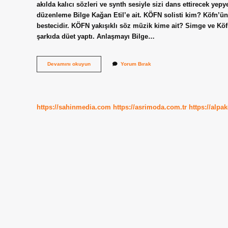
akılda kalıcı sözleri ve synth sesiyle sizi dans ettirecek yep
düzenleme Bilge Kağan Etil’e ait. KÖFN solisti kim? Köfn’ün 
bestecidir. KÖFN yakışıklı söz müzik kime ait? Simge ve Kö
şarkıda düet yaptı. Anlaşmayı Bilge…
Köfn
Devamını okuyun
Yorum Bırak
Al
Aramızdan
Kimin
Şarkısı
https://sahinmedia.com
https://asrimoda.com.tr
https://alpa