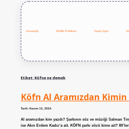
Anasayfa
Gizlilik Politikası
Yasal Uyarı
H
Etiket:
Köfne ne demek
Köfn Al Aramızdan Kimin 
Tarih: Kasım 13, 2024
Al aramızdan kim yazdı? Şarkının söz ve müziği Salman Tin’
ise Akın Erdem Kadız’a ait. KÖFN şarkı sözü kime ait? 80’le