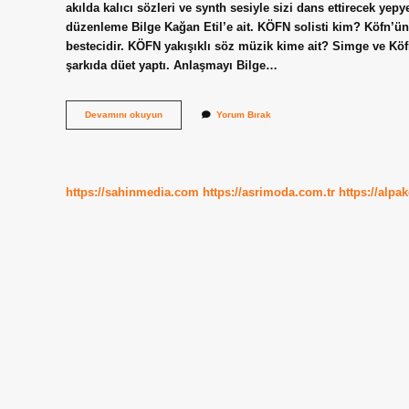
akılda kalıcı sözleri ve synth sesiyle sizi dans ettirecek yep
düzenleme Bilge Kağan Etil’e ait. KÖFN solisti kim? Köfn’ün 
bestecidir. KÖFN yakışıklı söz müzik kime ait? Simge ve Kö
şarkıda düet yaptı. Anlaşmayı Bilge…
Köfn
Devamını okuyun
Yorum Bırak
Al
Aramızdan
Kimin
Şarkısı
https://sahinmedia.com
https://asrimoda.com.tr
https://alpa