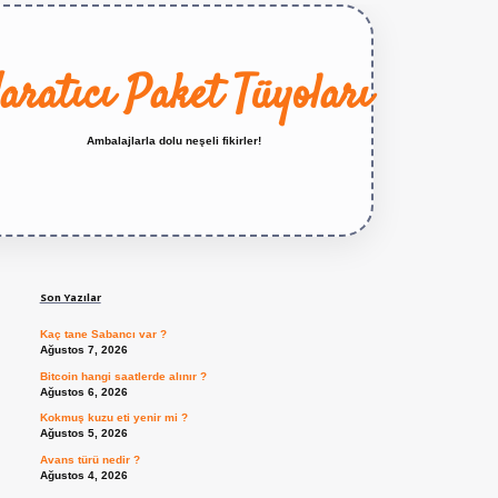
aratıcı Paket Tüyoları
Ambalajlarla dolu neşeli fikirler!
Sidebar
https://betexper.live/
Son Yazılar
Kaç tane Sabancı var ?
Ağustos 7, 2026
Bitcoin hangi saatlerde alınır ?
Ağustos 6, 2026
Kokmuş kuzu eti yenir mi ?
Ağustos 5, 2026
Avans türü nedir ?
Ağustos 4, 2026