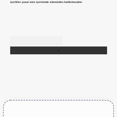
içerikler yasal süre içerisinde sitemizden kaldırılacaktır.
Arama
tps://betexper.live/