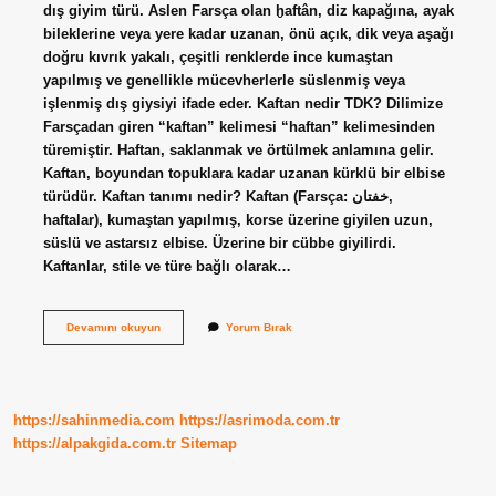
dış giyim türü. Aslen Farsça olan ḫaftân, diz kapağına, ayak
bileklerine veya yere kadar uzanan, önü açık, dik veya aşağı
doğru kıvrık yakalı, çeşitli renklerde ince kumaştan
yapılmış ve genellikle mücevherlerle süslenmiş veya
işlenmiş dış giysiyi ifade eder. Kaftan nedir TDK? Dilimize
Farsçadan giren “kaftan” kelimesi “haftan” kelimesinden
türemiştir. Haftan, saklanmak ve örtülmek anlamına gelir.
Kaftan, boyundan topuklara kadar uzanan kürklü bir elbise
türüdür. Kaftan tanımı nedir? Kaftan (Farsça: خفتان,
haftalar), kumaştan yapılmış, korse üzerine giyilen uzun,
süslü ve astarsız elbise. Üzerine bir cübbe giyilirdi.
Kaftanlar, stile ve türe bağlı olarak…
Kaftan
Devamını okuyun
Yorum Bırak
Türkçe
Mi
https://sahinmedia.com
https://asrimoda.com.tr
https://alpakgida.com.tr
Sitemap