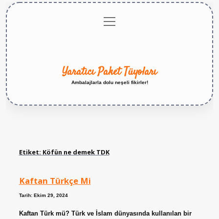
menüyü
Anasayfa
Gizlilik
Yasal
Hakkımızda
aç
Politikası
Uyarı
Yaratıcı Paket Tüyoları
Ambalajlarla dolu neşeli fikirler!
Etiket:
Köfün ne demek TDK
Kaftan Türkçe Mi
Tarih: Ekim 29, 2024
Kaftan Türk mü? Türk ve İslam dünyasında kullanılan bir