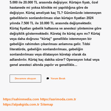
5.000 ile 20.000 TL arasında değişiyor. Kürtajın fiyatı, özel
hastanede mi yoksa klinikte mi yapıldığına göre de
değişiyor. Kürtaj ameliyatı kaç TL? Günümüzde istenmeyen
gebeliklerin sonlandırılması olan kürtajın fiyatları 2024
yılında 7.500 TL ile 10.000 TL arasında değişmektedir.
Kürtaj fiyatları gebelik haftasına ve anestezi yöntemine göre
değişiklik göstermektedir. Küretaj ile kürtaj aynı mı? Kürtaj
veya daha doğrusu “kürtaj” genellikle istenmeyen bir
gebeliğin rahimden çıkarılması anlamına gelir. Tıbbi
literatürde, gebeliğin sonlandırılması, gebeliğin
sonlandırılması veya dilatasyon küretajı olarak da
adlandırılır. Kürtaj kaç dakika sürer? Operasyon lokal veya
genel anestezi altında yapılır ve genellikle…
Küretaj
Devamını okuyun
Yorum Bırak
Kaç
Tl
https://sahinmedia.com
https://asrimoda.com.tr
https://alpakgida.com.tr
Sitemap