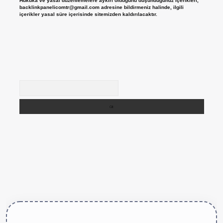
Hukuka ve yasal düzenlemelere aykırı olduğunu düşündüğünüz içerikleri,
backlinkpanelicomtr@gmail.com
adresine bildirmeniz halinde, ilgili
içerikler yasal süre içerisinde sitemizden kaldırılacaktır.
Arama
tps://betexper.live/