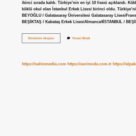
ikinci sırada kaldı. Türkiye’nin en iyi 10 lisesi açıklandı. K
köklü okul olan İstanbul Erkek Lisesi birinci oldu. Türkiye’
BEYOĞLU / Galatasaray Üniversitesi Galatasaray LisesiFran
BEŞİKTAŞ / Kabataş Erkek LisesiAlmanca4İSTANBUL / BEŞİKT
Türkiyenin
Devamını okuyun
Yorum Bırak
En
Iyi
Lisesi
Hangisi
https://sahinmedia.com
https://asrimoda.com.tr
https://alpa