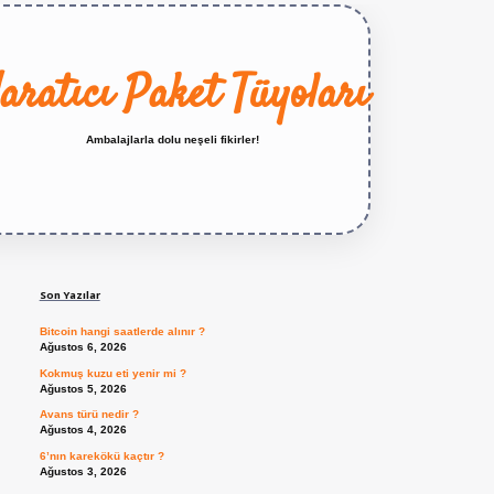
aratıcı Paket Tüyoları
Ambalajlarla dolu neşeli fikirler!
Sidebar
https://betexper.live/
Son Yazılar
Bitcoin hangi saatlerde alınır ?
Ağustos 6, 2026
Kokmuş kuzu eti yenir mi ?
Ağustos 5, 2026
Avans türü nedir ?
Ağustos 4, 2026
6’nın karekökü kaçtır ?
Ağustos 3, 2026