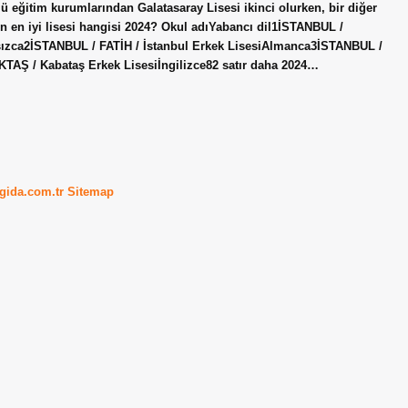
öklü eğitim kurumlarından Galatasaray Lisesi ikinci olurken, bir diğer
nin en iyi lisesi hangisi 2024? Okul adıYabancı dil1İSTANBUL /
sızca2İSTANBUL / FATİH / İstanbul Erkek LisesiAlmanca3İSTANBUL /
AŞ / Kabataş Erkek Lisesiİngilizce82 satır daha 2024…
kgida.com.tr
Sitemap