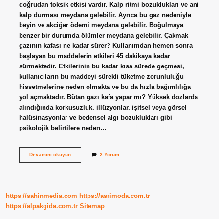
doğrudan toksik etkisi vardır. Kalp ritmi bozuklukları ve ani
kalp durması meydana gelebilir. Ayrıca bu gaz nedeniyle
beyin ve akciğer ödemi meydana gelebilir. Boğulmaya
benzer bir durumda ölümler meydana gelebilir. Çakmak
gazının kafası ne kadar sürer? Kullanımdan hemen sonra
başlayan bu maddelerin etkileri 45 dakikaya kadar
sürmektedir. Etkilerinin bu kadar kısa sürede geçmesi,
kullanıcıların bu maddeyi sürekli tüketme zorunluluğu
hissetmelerine neden olmakta ve bu da hızla bağımlılığa
yol açmaktadır. Bütan gazı kafa yapar mı? Yüksek dozlarda
alındığında korkusuzluk, illüzyonlar, işitsel veya görsel
halüsinasyonlar ve bedensel algı bozuklukları gibi
psikolojik belirtilere neden…
Tüp
Devamını okuyun
2 Yorum
Çekmek
Zararlı
Mı
https://sahinmedia.com
https://asrimoda.com.tr
https://alpakgida.com.tr
Sitemap