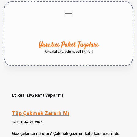
menüyü
Anasayfa
Gizlilik
Yasal
Hakkımızda
aç
Politikası
Uyarı
Yaratıcı Paket Tüyoları
Ambalajlarla dolu neşeli fikirler!
Etiket:
LPG kafa yapar mı
Tüp Çekmek Zararlı Mı
Tarih: Eylül 22, 2024
Gaz çekince ne olur? Çakmak gazının kalp kası üzerinde