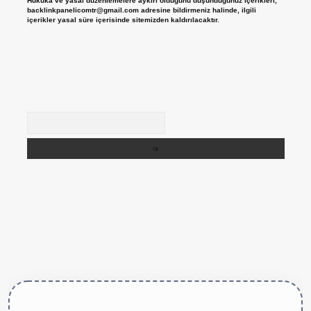
Hukuka ve yasal düzenlemelere aykırı olduğunu düşündüğünüz içerikleri,
backlinkpanelicomtr@gmail.com
adresine bildirmeniz halinde, ilgili
içerikler yasal süre içerisinde sitemizden kaldırılacaktır.
Arama
https://betexper.live/