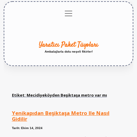
menüyü
Anasayfa
Gizlilik
Yasal
Hakkımızda
aç
Politikası
Uyarı
Yaratıcı Paket Tüyoları
Ambalajlarla dolu neşeli fikirler!
Etiket:
Mecidiyeköyden Beşiktaşa metro var mı
Yenikapıdan Beşiktaşa Metro Ile Nasıl
Gidilir
Tarih: Ekim 14, 2024