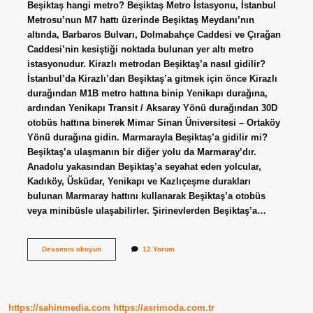
Beşiktaş hangi metro? Beşiktaş Metro İstasyonu, İstanbul
Metrosu’nun M7 hattı üzerinde Beşiktaş Meydanı’nın
altında, Barbaros Bulvarı, Dolmabahçe Caddesi ve Çırağan
Caddesi’nin kesiştiği noktada bulunan yer altı metro
istasyonudur. Kirazlı metrodan Beşiktaş’a nasıl gidilir?
İstanbul’da Kirazlı’dan Beşiktaş’a gitmek için önce Kirazlı
durağından M1B metro hattına binip Yenikapı durağına,
ardından Yenikapı Transit / Aksaray Yönü durağından 30D
otobüs hattına binerek Mimar Sinan Üniversitesi – Ortaköy
Yönü durağına gidin. Marmarayla Beşiktaş’a gidilir mi?
Beşiktaş’a ulaşmanın bir diğer yolu da Marmaray’dır.
Anadolu yakasından Beşiktaş’a seyahat eden yolcular,
Kadıköy, Üsküdar, Yenikapı ve Kazlıçeşme durakları
bulunan Marmaray hattını kullanarak Beşiktaş’a otobüs
veya minibüsle ulaşabilirler. Şirinevlerden Beşiktaş’a…
Yenikapıdan
Devamını okuyun
12 Yorum
Beşiktaşa
Metro
Ile
Nasıl
Gidilir
https://sahinmedia.com
https://asrimoda.com.tr