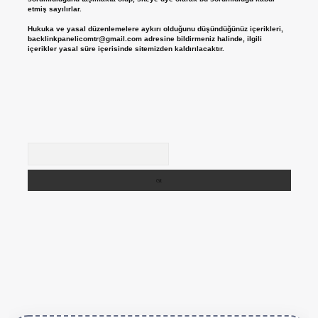
etmiş sayılırlar.
Hukuka ve yasal düzenlemelere aykırı olduğunu düşündüğünüz içerikleri,
backlinkpanelicomtr@gmail.com
adresine bildirmeniz halinde, ilgili
içerikler yasal süre içerisinde sitemizden kaldırılacaktır.
Arama
ttps://betexper.live/