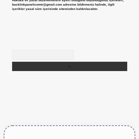
Hukuka ve yasal düzenlemelere aykırı olduğunu düşündüğünüz içerikleri,
backlinkpanelicomtr@gmail.com
adresine bildirmeniz halinde, ilgili
içerikler yasal süre içerisinde sitemizden kaldırılacaktır.
Arama
ttps://betexper.live/