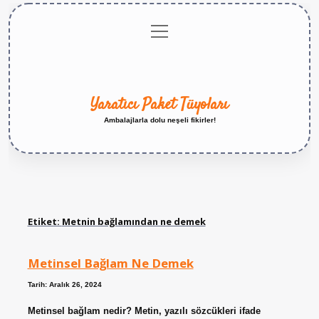
menüyü
Anasayfa
Gizlilik
Yasal
Hakkımızda
aç
Politikası
Uyarı
Yaratıcı Paket Tüyoları
Ambalajlarla dolu neşeli fikirler!
Etiket:
Metnin bağlamından ne demek
Metinsel Bağlam Ne Demek
Tarih: Aralık 26, 2024
Metinsel bağlam nedir? Metin, yazılı sözcükleri ifade