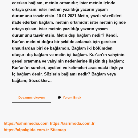
ederken bağlam, metnin ortamıdır; ister metnin içinde
ortaya çıksın, ister metnin yazıldığı yazarın yaşam
durumunu tasvir etsin. 10.01.2021 Metin, yazılı sözcükleri
ifade ederken bağlam, metnin ortamıdır; ister metnin içinde
ortaya çıksın, ister metnin yazıldığı yazarın yaşam
durumunu tasvir etsin. Metin dışı bağlam nedir? Kendi.
Kur’an metnini doğru bir şekilde anlamak için gereken
unsurlardan biri de bağlamdır. Bağlam iki bölümden
oluşur: dış bağlam ve metin içi bağlam. Kur’an’ın vahyinin
genel ortamına ve vahyinin nedenlerine ilişkin dış bağlam;
Kur’an’ın sureleri, ayetleri ve kelimeleri arasındaki ilişkiye
iç bağlam denir. Sözlerin bağlamı nedir? Bağlam veya
bağlam; Sözcükler…
Metinsel
Devamını okuyun
Yorum Bırak
Bağlam
Ne
Demek
https://sahinmedia.com
https://asrimoda.com.tr
https://alpakgida.com.tr
Sitemap