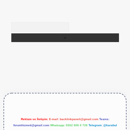
Arama
ttps://betexper.live/
Reklam ve İletişim:
E-mail:
backlinkpaneli@gmail.com
Teams:
forumhizmeti@gmail.com
Whatsapp: 0262 606 0 726
Telegram: @karabul