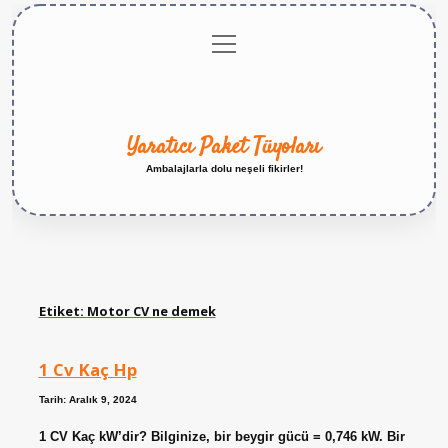
menüyü
Anasayfa
Gizlilik
Yasal
Hakkımızda
aç
Politikası
Uyarı
Yaratıcı Paket Tüyoları
Ambalajlarla dolu neşeli fikirler!
Etiket:
Motor CV ne demek
1 Cv Kaç Hp
Tarih: Aralık 9, 2024
1 CV Kaç kW’dir? Bilginize, bir beygir gücü = 0,746 kW. Bir