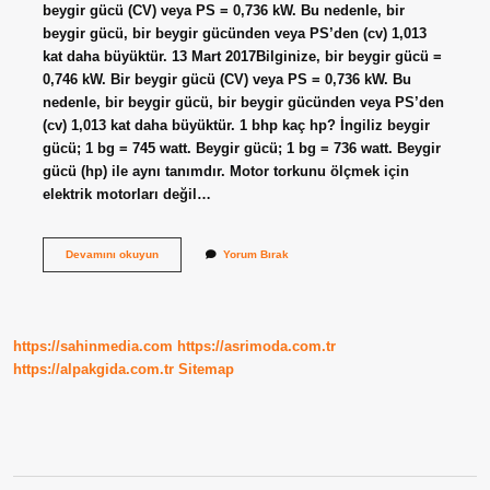
beygir gücü (CV) veya PS = 0,736 kW. Bu nedenle, bir
beygir gücü, bir beygir gücünden veya PS’den (cv) 1,013
kat daha büyüktür. 13 Mart 2017Bilginize, bir beygir gücü =
0,746 kW. Bir beygir gücü (CV) veya PS = 0,736 kW. Bu
nedenle, bir beygir gücü, bir beygir gücünden veya PS’den
(cv) 1,013 kat daha büyüktür. 1 bhp kaç hp? İngiliz beygir
gücü; 1 bg = 745 watt. Beygir gücü; 1 bg = 736 watt. Beygir
gücü (hp) ile aynı tanımdır. Motor torkunu ölçmek için
elektrik motorları değil…
1
Devamını okuyun
Yorum Bırak
Cv
Kaç
Hp
https://sahinmedia.com
https://asrimoda.com.tr
https://alpakgida.com.tr
Sitemap