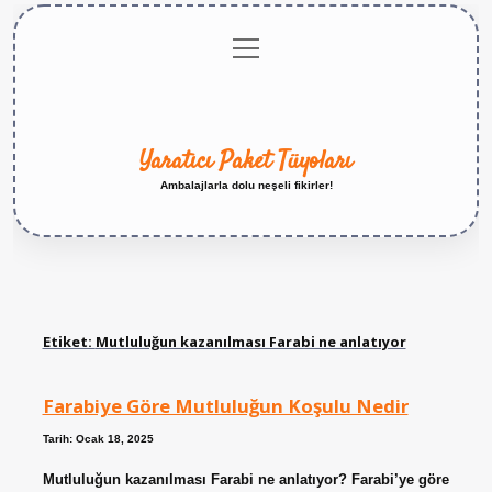
menüyü
Anasayfa
Gizlilik
Yasal
Hakkımızda
aç
Politikası
Uyarı
Yaratıcı Paket Tüyoları
Ambalajlarla dolu neşeli fikirler!
Etiket:
Mutluluğun kazanılması Farabi ne anlatıyor
Farabiye Göre Mutluluğun Koşulu Nedir
Tarih: Ocak 18, 2025
Mutluluğun kazanılması Farabi ne anlatıyor? Farabi’ye göre