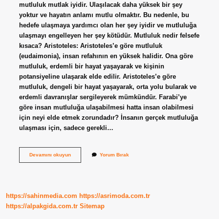
mutluluk mutlak iyidir. Ulaşılacak daha yüksek bir şey
yoktur ve hayatın anlamı mutlu olmaktır. Bu nedenle, bu
hedefe ulaşmaya yardımcı olan her şey iyidir ve mutluluğa
ulaşmayı engelleyen her şey kötüdür. Mutluluk nedir felsefe
kısaca? Aristoteles: Aristoteles’e göre mutluluk
(eudaimonia), insan refahının en yüksek halidir. Ona göre
mutluluk, erdemli bir hayat yaşayarak ve kişinin
potansiyeline ulaşarak elde edilir. Aristoteles’e göre
mutluluk, dengeli bir hayat yaşayarak, orta yolu bularak ve
erdemli davranışlar sergileyerek mümkündür. Farabi’ye
göre insan mutluluğa ulaşabilmesi hatta insan olabilmesi
için neyi elde etmek zorundadır? İnsanın gerçek mutluluğa
ulaşması için, sadece gerekli…
Farabiye
Devamını okuyun
Yorum Bırak
Göre
Mutluluğun
Koşulu
Nedir
https://sahinmedia.com
https://asrimoda.com.tr
https://alpakgida.com.tr
Sitemap