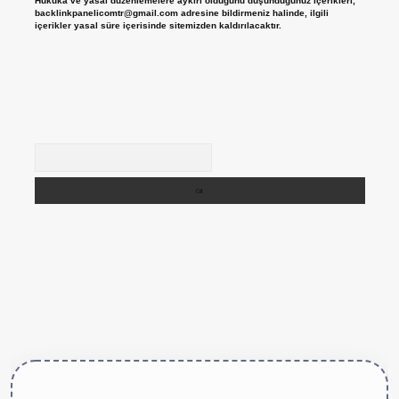
Hukuka ve yasal düzenlemelere aykırı olduğunu düşündüğünüz içerikleri,
backlinkpanelicomtr@gmail.com
adresine bildirmeniz halinde, ilgili
içerikler yasal süre içerisinde sitemizden kaldırılacaktır.
Arama
ttps://betexper.live/