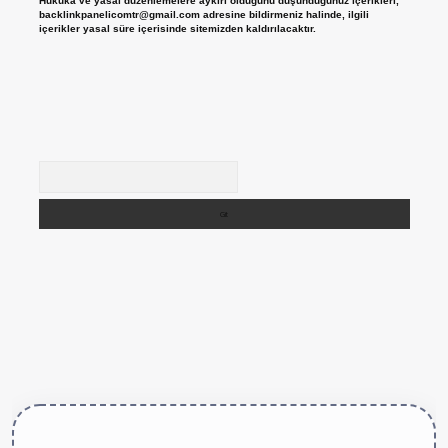
Hukuka ve yasal düzenlemelere aykırı olduğunu düşündüğünüz içerikleri,
backlinkpanelicomtr@gmail.com
adresine bildirmeniz halinde, ilgili
içerikler yasal süre içerisinde sitemizden kaldırılacaktır.
Arama
ttps://betexper.live/