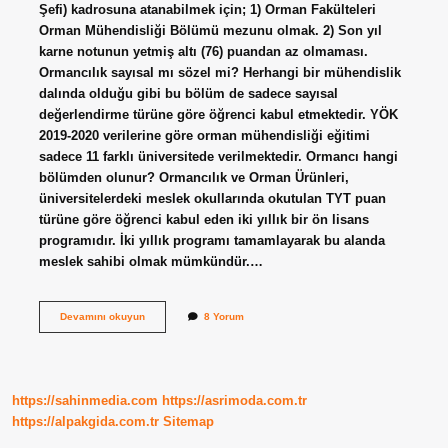
Şefi) kadrosuna atanabilmek için; 1) Orman Fakülteleri
Orman Mühendisliği Bölümü mezunu olmak. 2) Son yıl
karne notunun yetmiş altı (76) puandan az olmaması.
Ormancılık sayısal mı sözel mi? Herhangi bir mühendislik
dalında olduğu gibi bu bölüm de sadece sayısal
değerlendirme türüne göre öğrenci kabul etmektedir. YÖK
2019-2020 verilerine göre orman mühendisliği eğitimi
sadece 11 farklı üniversitede verilmektedir. Ormancı hangi
bölümden olunur? Ormancılık ve Orman Ürünleri,
üniversitelerdeki meslek okullarında okutulan TYT puan
türüne göre öğrenci kabul eden iki yıllık bir ön lisans
programıdır. İki yıllık programı tamamlayarak bu alanda
meslek sahibi olmak mümkündür.…
Orman
Devamını okuyun
8 Yorum
Şefi
Hangi
Bölümden
Alıyor
https://sahinmedia.com
https://asrimoda.com.tr
https://alpakgida.com.tr
Sitemap