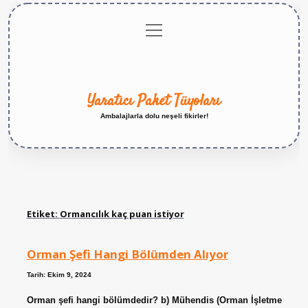
menüyü
Anasayfa
Gizlilik
Yasal
Hakkımızda
aç
Politikası
Uyarı
Yaratıcı Paket Tüyoları
Ambalajlarla dolu neşeli fikirler!
Etiket:
Ormancılık kaç puan istiyor
Orman Şefi Hangi Bölümden Alıyor
Tarih: Ekim 9, 2024
Orman şefi hangi bölümdedir? b) Mühendis (Orman İşletme