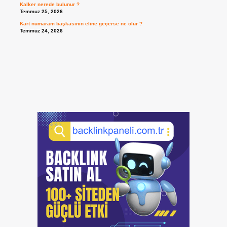
Kalker nerede bulunur ?
Temmuz 25, 2026
Kart numaram başkasının eline geçerse ne olur ?
Temmuz 24, 2026