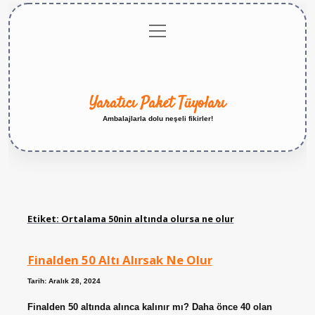
menüyü
Anasayfa
Gizlilik
Yasal
Hakkımızda
aç
Politikası
Uyarı
Yaratıcı Paket Tüyoları
Ambalajlarla dolu neşeli fikirler!
Etiket:
Ortalama 50nin altında olursa ne olur
Finalden 50 Altı Alırsak Ne Olur
Tarih: Aralık 28, 2024
Finalden 50 altında alınca kalınır mı? Daha önce 40 olan