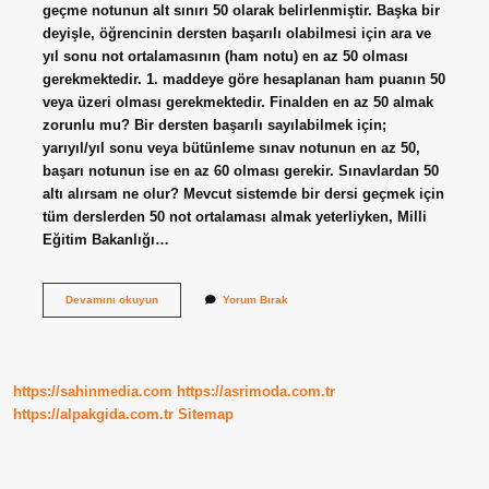
geçme notunun alt sınırı 50 olarak belirlenmiştir. Başka bir
deyişle, öğrencinin dersten başarılı olabilmesi için ara ve
yıl sonu not ortalamasının (ham notu) en az 50 olması
gerekmektedir. 1. maddeye göre hesaplanan ham puanın 50
veya üzeri olması gerekmektedir. Finalden en az 50 almak
zorunlu mu? Bir dersten başarılı sayılabilmek için;
yarıyıl/yıl sonu veya bütünleme sınav notunun en az 50,
başarı notunun ise en az 60 olması gerekir. Sınavlardan 50
altı alırsam ne olur? Mevcut sistemde bir dersi geçmek için
tüm derslerden 50 not ortalaması almak yeterliyken, Milli
Eğitim Bakanlığı…
Finalden
Devamını okuyun
Yorum Bırak
50
Altı
Alırsak
Ne
Olur
https://sahinmedia.com
https://asrimoda.com.tr
https://alpakgida.com.tr
Sitemap