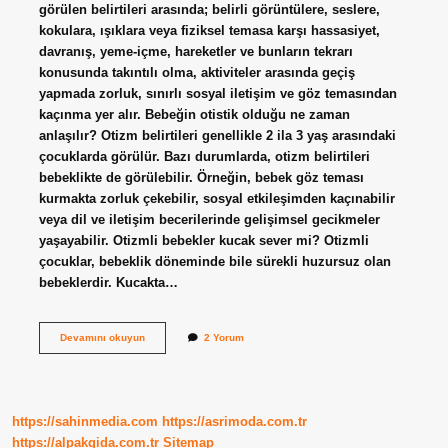
görülen belirtileri arasında; belirli görüntülere, seslere,
kokulara, ışıklara veya fiziksel temasa karşı hassasiyet,
davranış, yeme-içme, hareketler ve bunların tekrarı
konusunda takıntılı olma, aktiviteler arasında geçiş
yapmada zorluk, sınırlı sosyal iletişim ve göz temasından
kaçınma yer alır. Bebeğin otistik olduğu ne zaman
anlaşılır? Otizm belirtileri genellikle 2 ila 3 yaş arasındaki
çocuklarda görülür. Bazı durumlarda, otizm belirtileri
bebeklikte de görülebilir. Örneğin, bebek göz teması
kurmakta zorluk çekebilir, sosyal etkileşimden kaçınabilir
veya dil ve iletişim becerilerinde gelişimsel gecikmeler
yaşayabilir. Otizmli bebekler kucak sever mi? Otizmli
çocuklar, bebeklik döneminde bile sürekli huzursuz olan
bebeklerdir. Kucakta…
Otizmli
Devamını okuyun
2 Yorum
Bebeği
Nasıl
Anlarız
https://sahinmedia.com
https://asrimoda.com.tr
https://alpakgida.com.tr
Sitemap