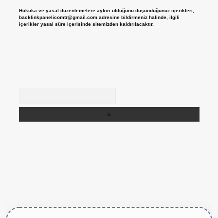
Hukuka ve yasal düzenlemelere aykırı olduğunu düşündüğünüz içerikleri,
backlinkpanelicomtr@gmail.com
adresine bildirmeniz halinde, ilgili
içerikler yasal süre içerisinde sitemizden kaldırılacaktır.
Arama
https://betexper.live/