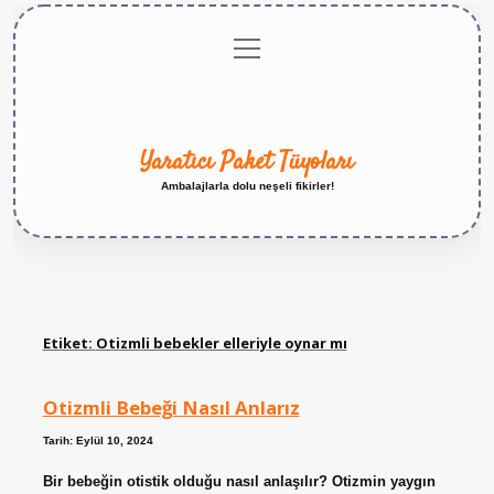
menüyü
Anasayfa
Gizlilik
Yasal
Hakkımızda
aç
Politikası
Uyarı
Yaratıcı Paket Tüyoları
Ambalajlarla dolu neşeli fikirler!
Etiket:
Otizmli bebekler elleriyle oynar mı
Otizmli Bebeği Nasıl Anlarız
Tarih: Eylül 10, 2024
Bir bebeğin otistik olduğu nasıl anlaşılır? Otizmin yaygın