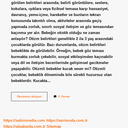
görülen belirtileri arasında; belirli görüntülere, seslere,
kokulara, ışıklara veya fiziksel temasa karşı hassasiyet,
davranış, yeme-içme, hareketler ve bunların tekrarı
konusunda takıntılı olma, aktiviteler arasında geçiş
yapmada zorluk, sınırlı sosyal iletişim ve göz temasından
kaçınma yer alır. Bebeğin otistik olduğu ne zaman
anlaşılır? Otizm belirtileri genellikle 2 ila 3 yaş arasındaki
çocuklarda görülür. Bazı durumlarda, otizm belirtileri
bebeklikte de görülebilir. Örneğin, bebek göz teması
kurmakta zorluk çekebilir, sosyal etkileşimden kaçınabilir
veya dil ve iletişim becerilerinde gelişimsel gecikmeler
yaşayabilir. Otizmli bebekler kucak sever mi? Otizmli
çocuklar, bebeklik döneminde bile sürekli huzursuz olan
bebeklerdir. Kucakta…
Otizmli
Devamını okuyun
2 Yorum
Bebeği
Nasıl
Anlarız
https://sahinmedia.com
https://asrimoda.com.tr
https://alpakgida.com.tr
Sitemap