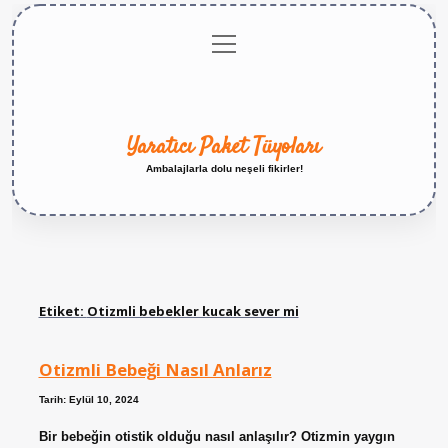
menüyü
Anasayfa
Gizlilik
Yasal
Hakkımızda
aç
Politikası
Uyarı
Yaratıcı Paket Tüyoları
Ambalajlarla dolu neşeli fikirler!
Etiket:
Otizmli bebekler kucak sever mi
Otizmli Bebeği Nasıl Anlarız
Tarih: Eylül 10, 2024
Bir bebeğin otistik olduğu nasıl anlaşılır? Otizmin yaygın