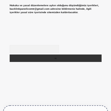
Hukuka ve yasal düzenlemelere aykırı olduğunu düşündüğünüz içerikleri,
backlinkpanelicomtr@gmail.com
adresine bildirmeniz halinde, ilgili
içerikler yasal süre içerisinde sitemizden kaldırılacaktır.
Arama
etexper.live/