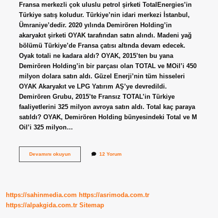
Fransa merkezli çok uluslu petrol şirketi TotalEnergies’in
Türkiye satış koludur. Türkiye’nin idari merkezi İstanbul,
Ümraniye’dedir. 2020 yılında Demirören Holding’in
akaryakıt şirketi OYAK tarafından satın alındı. Madeni yağ
bölümü Türkiye’de Fransa çatısı altında devam edecek.
Oyak totali ne kadara aldı? OYAK, 2015’ten bu yana
Demirören Holding’in bir parçası olan TOTAL ve MOil’i 450
milyon dolara satın aldı. Güzel Enerji’nin tüm hisseleri
OYAK Akaryakıt ve LPG Yatırım AŞ’ye devredildi.
Demirören Grubu, 2015’te Fransız TOTAL’in Türkiye
faaliyetlerini 325 milyon avroya satın aldı. Total kaç paraya
satıldı? OYAK, Demirören Holding bünyesindeki Total ve M
Oil’i 325 milyon…
Total
Devamını okuyun
12 Yorum
Oyaka
Kaça
Satıldı
https://sahinmedia.com
https://asrimoda.com.tr
https://alpakgida.com.tr
Sitemap