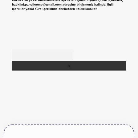
Hukuka ve yasal düzenlemelere aykırı olduğunu düşündüğünüz içerikleri,
backlinkpanelicomtr@gmail.com
adresine bildirmeniz halinde, ilgili
içerikler yasal süre içerisinde sitemizden kaldırılacaktır.
Arama
ttps://betexper.live/