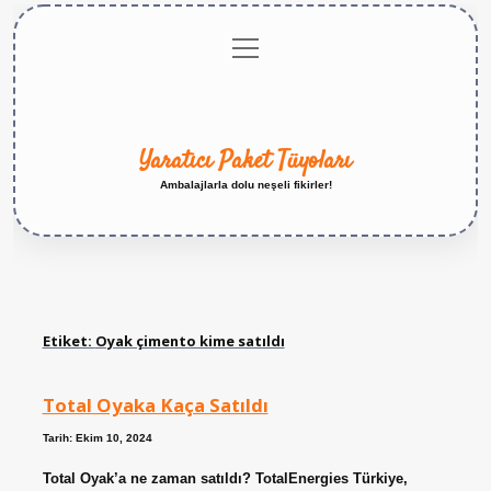
menüyü
Anasayfa
Gizlilik
Yasal
Hakkımızda
aç
Politikası
Uyarı
Yaratıcı Paket Tüyoları
Ambalajlarla dolu neşeli fikirler!
Etiket:
Oyak çimento kime satıldı
Total Oyaka Kaça Satıldı
Tarih: Ekim 10, 2024
Total Oyak’a ne zaman satıldı? TotalEnergies Türkiye,