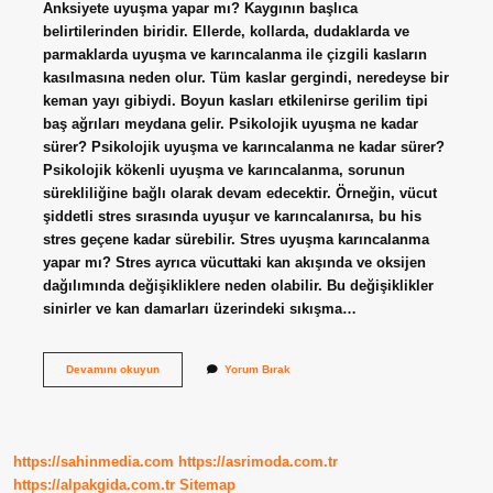
Anksiyete uyuşma yapar mı? Kaygının başlıca
belirtilerinden biridir. Ellerde, kollarda, dudaklarda ve
parmaklarda uyuşma ve karıncalanma ile çizgili kasların
kasılmasına neden olur. Tüm kaslar gergindi, neredeyse bir
keman yayı gibiydi. Boyun kasları etkilenirse gerilim tipi
baş ağrıları meydana gelir. Psikolojik uyuşma ne kadar
sürer? Psikolojik uyuşma ve karıncalanma ne kadar sürer?
Psikolojik kökenli uyuşma ve karıncalanma, sorunun
sürekliliğine bağlı olarak devam edecektir. Örneğin, vücut
şiddetli stres sırasında uyuşur ve karıncalanırsa, bu his
stres geçene kadar sürebilir. Stres uyuşma karıncalanma
yapar mı? Stres ayrıca vücuttaki kan akışında ve oksijen
dağılımında değişikliklere neden olabilir. Bu değişiklikler
sinirler ve kan damarları üzerindeki sıkışma…
Psikolojik
Devamını okuyun
Yorum Bırak
Uyuşma
Ve
Karıncalanma
Nasıl
Geçer
https://sahinmedia.com
https://asrimoda.com.tr
https://alpakgida.com.tr
Sitemap