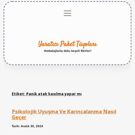
menüyü
Anasayfa
Gizlilik
Yasal
Hakkımızda
aç
Politikası
Uyarı
Yaratıcı Paket Tüyoları
Ambalajlarla dolu neşeli fikirler!
Etiket:
Panik atak kasılma yapar mı
Psikolojik Uyuşma Ve Karıncalanma Nasıl
Geçer
Tarih: Aralık 30, 2024