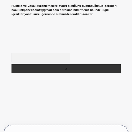
Hukuka ve yasal düzenlemelere aykırı olduğunu düşündüğünüz içerikleri,
backlinkpanelicomtr@gmail.com
adresine bildirmeniz halinde, ilgili
içerikler yasal süre içerisinde sitemizden kaldırılacaktır.
Arama
tps://betexper.live/