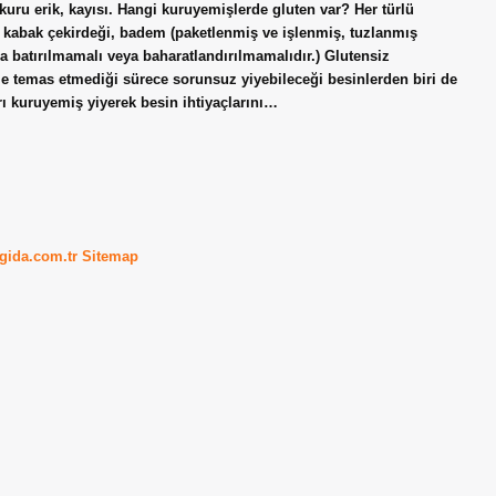
kuru erik, kayısı. Hangi kuruyemişlerde gluten var? Her türlü
i, kabak çekirdeği, badem (paketlenmiş ve işlenmiş, tuzlanmış
una batırılmamalı veya baharatlandırılmamalıdır.) Glutensiz
e temas etmediği sürece sorunsuz yiyebileceği besinlerden biri de
ı kuruyemiş yiyerek besin ihtiyaçlarını…
kgida.com.tr
Sitemap