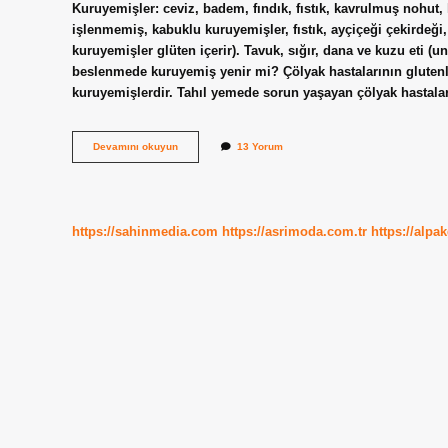
Kuruyemişler: ceviz, badem, fındık, fıstık, kavrulmuş nohut, 
işlenmemiş, kabuklu kuruyemişler, fıstık, ayçiçeği çekirdeğ
kuruyemişler glüten içerir). Tavuk, sığır, dana ve kuzu eti (
beslenmede kuruyemiş yenir mi? Çölyak hastalarının glutenl
kuruyemişlerdir. Tahıl yemede sorun yaşayan çölyak hastalar
Glutensiz
Devamını okuyun
13 Yorum
Çerezler
Nelerdir
https://sahinmedia.com
https://asrimoda.com.tr
https://alpa