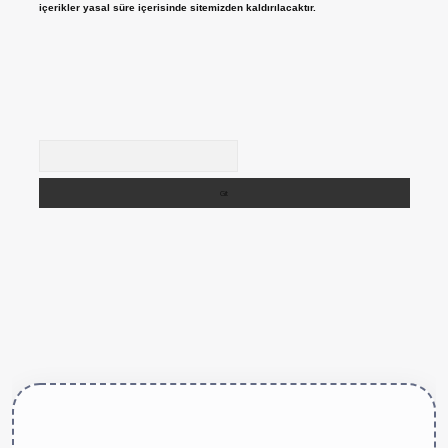
içerikler yasal süre içerisinde sitemizden kaldırılacaktır.
Arama
tps://betexper.live/