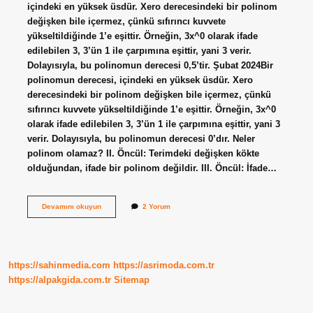
içindeki en yüksek üsdür. Xero derecesindeki bir polinom
değişken bile içermez, çünkü sıfırıncı kuvvete
yükseltildiğinde 1’e eşittir. Örneğin, 3x^0 olarak ifade
edilebilen 3, 3’ün 1 ile çarpımına eşittir, yani 3 verir.
Dolayısıyla, bu polinomun derecesi 0,5’tir. Şubat 2024Bir
polinomun derecesi, içindeki en yüksek üsdür. Xero
derecesindeki bir polinom değişken bile içermez, çünkü
sıfırıncı kuvvete yükseltildiğinde 1’e eşittir. Örneğin, 3x^0
olarak ifade edilebilen 3, 3’ün 1 ile çarpımına eşittir, yani 3
verir. Dolayısıyla, bu polinomun derecesi 0’dır. Neler
polinom olamaz? II. Öncül: Terimdeki değişken kökte
olduğundan, ifade bir polinom değildir. III. Öncül: İfade…
Polinomun
Devamını okuyun
2 Yorum
Üssü
0
Olabilir
Mi
https://sahinmedia.com
https://asrimoda.com.tr
https://alpakgida.com.tr
Sitemap