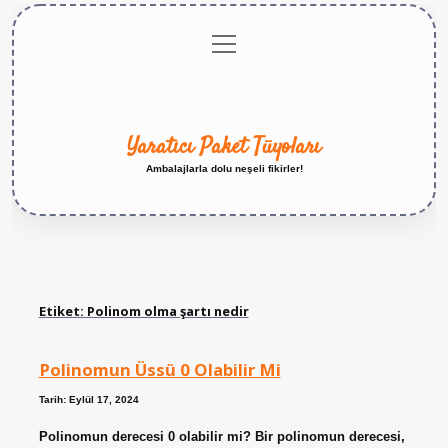
menüyü
Anasayfa
Gizlilik
Yasal
Hakkımızda
aç
Politikası
Uyarı
Yaratıcı Paket Tüyoları
Ambalajlarla dolu neşeli fikirler!
Etiket:
Polinom olma şartı nedir
Polinomun Üssü 0 Olabilir Mi
Tarih: Eylül 17, 2024
Polinomun derecesi 0 olabilir mi? Bir polinomun derecesi,