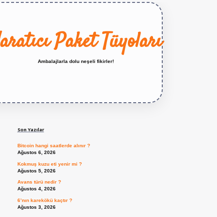
aratıcı Paket Tüyoları
Ambalajlarla dolu neşeli fikirler!
Sidebar
https://betexper.live/
Son Yazılar
Bitcoin hangi saatlerde alınır ?
Ağustos 6, 2026
Kokmuş kuzu eti yenir mi ?
Ağustos 5, 2026
Avans türü nedir ?
Ağustos 4, 2026
6’nın karekökü kaçtır ?
Ağustos 3, 2026