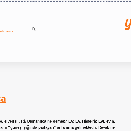
Y
akkımızda
ca
, elverişli. Râ Osmanlıca ne demek? Ev: Ev. Hâne-râ: Evi, evin,
amı “güneş ışığında parlayan” anlamına gelmektedir. Revâk ne