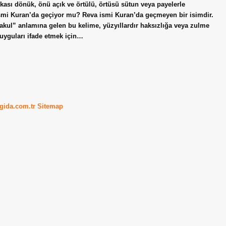
ası dönük, önü açık ve örtülü, örtüsü sütun veya payelerle
smi Kuran’da geçiyor mu? Reva ismi Kuran’da geçmeyen bir isimdir.
akul” anlamına gelen bu kelime, yüzyıllardır haksızlığa veya zulme
duyguları ifade etmek için…
kgida.com.tr
Sitemap