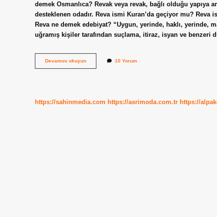
demek Osmanlıca? Revak veya revak, bağlı olduğu yapıya ark
desteklenen odadır. Reva ismi Kuran’da geçiyor mu? Reva i
Reva ne demek edebiyat? “Uygun, yerinde, haklı, yerinde, m
uğramış kişiler tarafından suçlama, itiraz, isyan ve benzeri 
Revâ
Devamını okuyun
10 Yorum
Ne
Demek
Osmanlıca
https://sahinmedia.com
https://asrimoda.com.tr
https://alpa