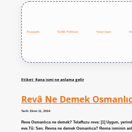
Anasayfa
Gizlilik Politikası
Yasal Uyarı
H
Etiket:
Rana ismi ne anlama gelir
Revâ Ne Demek Osmanlı
Tarih: Ekim 11, 2024
Reva Osmanlıca ne demek? Telaffuzu reva: [1] Uygun, yerinde
eve.Tû: Sen. Revna ne demek Osmanlıca? Revna isminin anl