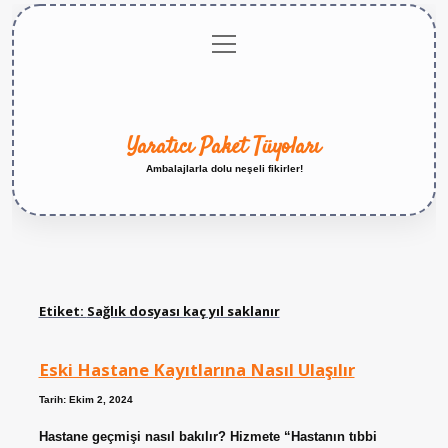
menüyü
Anasayfa
Gizlilik
Yasal
Hakkımızda
aç
Politikası
Uyarı
Yaratıcı Paket Tüyoları
Ambalajlarla dolu neşeli fikirler!
Etiket:
Sağlık dosyası kaç yıl saklanır
Eski Hastane Kayıtlarına Nasıl Ulaşılır
Tarih: Ekim 2, 2024
Hastane geçmişi nasıl bakılır? Hizmete “Hastanın tıbbi