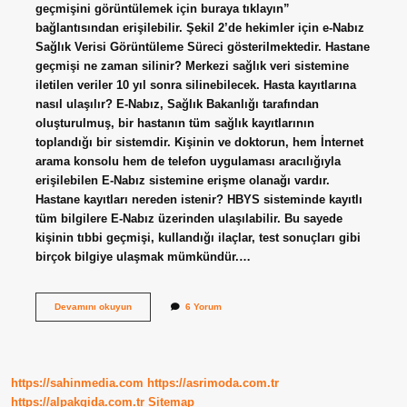
geçmişini görüntülemek için buraya tıklayın”
bağlantısından erişilebilir. Şekil 2’de hekimler için e-Nabız
Sağlık Verisi Görüntüleme Süreci gösterilmektedir. Hastane
geçmişi ne zaman silinir? Merkezi sağlık veri sistemine
iletilen veriler 10 yıl sonra silinebilecek. Hasta kayıtlarına
nasıl ulaşılır? E-Nabız, Sağlık Bakanlığı tarafından
oluşturulmuş, bir hastanın tüm sağlık kayıtlarının
toplandığı bir sistemdir. Kişinin ve doktorun, hem İnternet
arama konsolu hem de telefon uygulaması aracılığıyla
erişilebilen E-Nabız sistemine erişme olanağı vardır.
Hastane kayıtları nereden istenir? HBYS sisteminde kayıtlı
tüm bilgilere E-Nabız üzerinden ulaşılabilir. Bu sayede
kişinin tıbbi geçmişi, kullandığı ilaçlar, test sonuçları gibi
birçok bilgiye ulaşmak mümkündür.…
Eski
Devamını okuyun
6 Yorum
Hastane
Kayıtlarına
Nasıl
Ulaşılır
https://sahinmedia.com
https://asrimoda.com.tr
https://alpakgida.com.tr
Sitemap