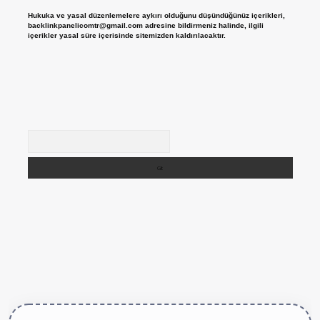
Hukuka ve yasal düzenlemelere aykırı olduğunu düşündüğünüz içerikleri,
backlinkpanelicomtr@gmail.com
adresine bildirmeniz halinde, ilgili
içerikler yasal süre içerisinde sitemizden kaldırılacaktır.
Arama
ve/