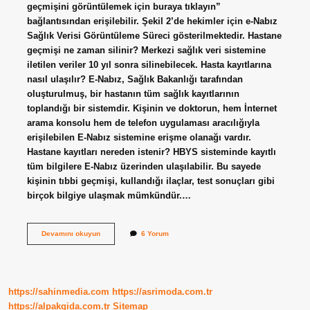
geçmişini görüntülemek için buraya tıklayın”
bağlantısından erişilebilir. Şekil 2’de hekimler için e-Nabız
Sağlık Verisi Görüntüleme Süreci gösterilmektedir. Hastane
geçmişi ne zaman silinir? Merkezi sağlık veri sistemine
iletilen veriler 10 yıl sonra silinebilecek. Hasta kayıtlarına
nasıl ulaşılır? E-Nabız, Sağlık Bakanlığı tarafından
oluşturulmuş, bir hastanın tüm sağlık kayıtlarının
toplandığı bir sistemdir. Kişinin ve doktorun, hem İnternet
arama konsolu hem de telefon uygulaması aracılığıyla
erişilebilen E-Nabız sistemine erişme olanağı vardır.
Hastane kayıtları nereden istenir? HBYS sisteminde kayıtlı
tüm bilgilere E-Nabız üzerinden ulaşılabilir. Bu sayede
kişinin tıbbi geçmişi, kullandığı ilaçlar, test sonuçları gibi
birçok bilgiye ulaşmak mümkündür.…
Eski
Devamını okuyun
6 Yorum
Hastane
Kayıtlarına
Nasıl
Ulaşılır
https://sahinmedia.com
https://asrimoda.com.tr
https://alpakgida.com.tr
Sitemap