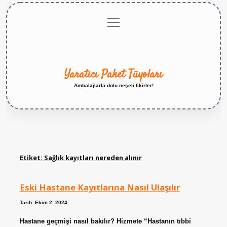
menüyü
Anasayfa
Gizlilik
Yasal
Hakkımızda
aç
Politikası
Uyarı
Yaratıcı Paket Tüyoları
Ambalajlarla dolu neşeli fikirler!
Etiket:
Sağlık kayıtları nereden alınır
Eski Hastane Kayıtlarına Nasıl Ulaşılır
Tarih: Ekim 2, 2024
Hastane geçmişi nasıl bakılır? Hizmete “Hastanın tıbbi