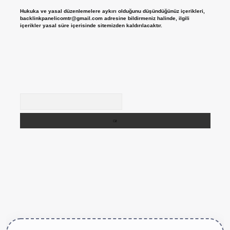
Hukuka ve yasal düzenlemelere aykırı olduğunu düşündüğünüz içerikleri,
backlinkpanelicomtr@gmail.com
adresine bildirmeniz halinde, ilgili
içerikler yasal süre içerisinde sitemizden kaldırılacaktır.
Arama
tps://betexper.live/