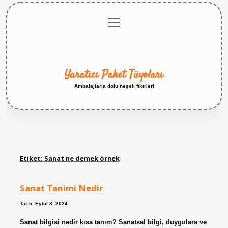
menüyü
Anasayfa
Gizlilik
Yasal
Hakkımızda
aç
Politikası
Uyarı
Yaratıcı Paket Tüyoları
Ambalajlarla dolu neşeli fikirler!
Etiket:
Sanat ne demek örnek
Sanat Tanimi Nedir
Tarih: Eylül 8, 2024
Sanat bilgisi nedir kısa tanım? Sanatsal bilgi, duygulara ve