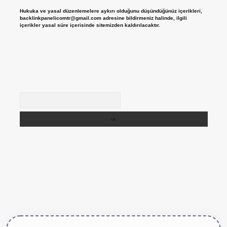
Hukuka ve yasal düzenlemelere aykırı olduğunu düşündüğünüz içerikleri,
backlinkpanelicomtr@gmail.com
adresine bildirmeniz halinde, ilgili
içerikler yasal süre içerisinde sitemizden kaldırılacaktır.
Arama
ps://betexper.live/