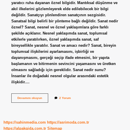
yaratıcı ruha dayanan öznel bilgidir. Mantıksal düşünme ve
akıl ilkelerini gözlemleyerek elde edilebilecek bir bilgi
değildir. Sanatçıyı yönlendiren sanatçının sezgisidir.
Sanatsal bilgi belirli bir yönteme bağlı değildir. Sanat nedir
öznel? Sanat, nesnel ve öznel yaklaşımlara göre farklı
şekilde açıklanır. Nesnel yaklaşımda sanat, toplumsal
etkilerle yaratılırken, öznel yaklaşımda sanat, saf
bireysellikle yaratılır. Sanat ve amacı nedir? Sanat, bireyin
toplumsal ilişkilerini ayarlamasını, işbirliği ve
dayanışmasını, gerçeği seçip ifade etmesini, bir yapıta
başlamanın ve bitirmenin sevincini yaşamasını ve üretken
olmasını sağladığı için gereklidir. Sanat nedir sunu?
İnsanlar ile doğadaki nesnel olgular arasındaki estetik
ilişkidir.…
Sanat
Devamını okuyun
2 Yorum
Tanimi
Nedir
https://sahinmedia.com
https://asrimoda.com.tr
https://alpakgida.com.tr
Sitemap