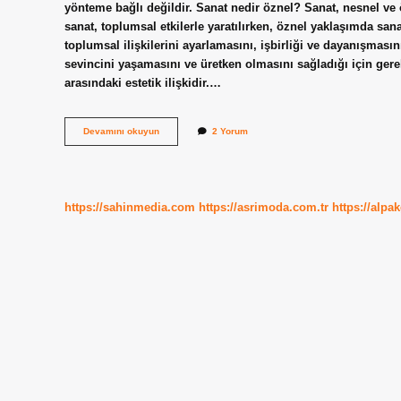
yönteme bağlı değildir. Sanat nedir öznel? Sanat, nesnel ve 
sanat, toplumsal etkilerle yaratılırken, öznel yaklaşımda sanat
toplumsal ilişkilerini ayarlamasını, işbirliği ve dayanışması
sevincini yaşamasını ve üretken olmasını sağladığı için gere
arasındaki estetik ilişkidir.…
Sanat
Devamını okuyun
2 Yorum
Tanimi
Nedir
https://sahinmedia.com
https://asrimoda.com.tr
https://alpa