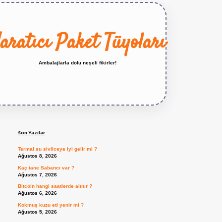
aratıcı Paket Tüyoları
Ambalajlarla dolu neşeli fikirler!
Sidebar
https://betexper.live/
Son Yazılar
Termal su sivilceye iyi gelir mi ?
Ağustos 8, 2026
Kaç tane Sabancı var ?
Ağustos 7, 2026
Bitcoin hangi saatlerde alınır ?
Ağustos 6, 2026
Kokmuş kuzu eti yenir mi ?
Ağustos 5, 2026