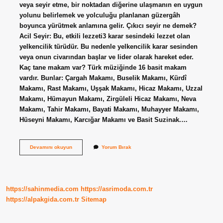
veya seyir etme, bir noktadan diğerine ulaşmanın en uygun
yolunu belirlemek ve yolculuğu planlanan güzergâh
boyunca yürütmek anlamına gelir. Çıkıcı seyir ne demek?
Acil Seyir: Bu, etkili lezzeti3 karar sesindeki lezzet olan
yelkencilik türüdür. Bu nedenle yelkencilik karar sesinden
veya onun civarından başlar ve lider olarak hareket eder.
Kaç tane makam var? Türk müziğinde 16 basit makam
vardır. Bunlar: Çargah Makamı, Buselik Makamı, Kürdî
Makamı, Rast Makamı, Uşşak Makamı, Hicaz Makamı, Uzzal
Makamı, Hümayun Makamı, Zirgüleli Hicaz Makamı, Neva
Makamı, Tahir Makamı, Bayati Makamı, Muhayyer Makamı,
Hüseyni Makamı, Karcığar Makamı ve Basit Suzinak.…
Türk
Devamını okuyun
Yorum Bırak
Müziğinde
Seyir
Nedir
https://sahinmedia.com
https://asrimoda.com.tr
https://alpakgida.com.tr
Sitemap