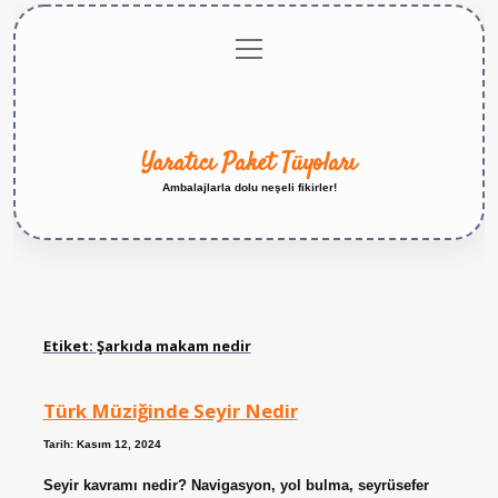
menüyü
Anasayfa
Gizlilik
Yasal
Hakkımızda
aç
Politikası
Uyarı
Yaratıcı Paket Tüyoları
Ambalajlarla dolu neşeli fikirler!
Etiket:
Şarkıda makam nedir
Türk Müziğinde Seyir Nedir
Tarih: Kasım 12, 2024
Seyir kavramı nedir? Navigasyon, yol bulma, seyrüsefer