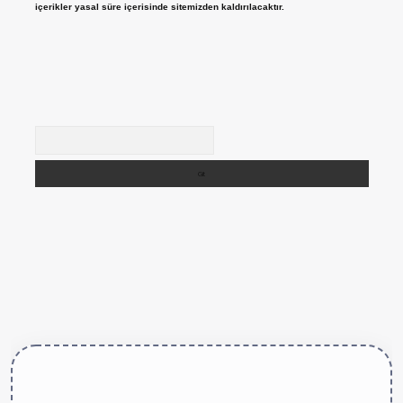
içerikler yasal süre içerisinde sitemizden kaldırılacaktır.
Arama
tps://betexper.live/