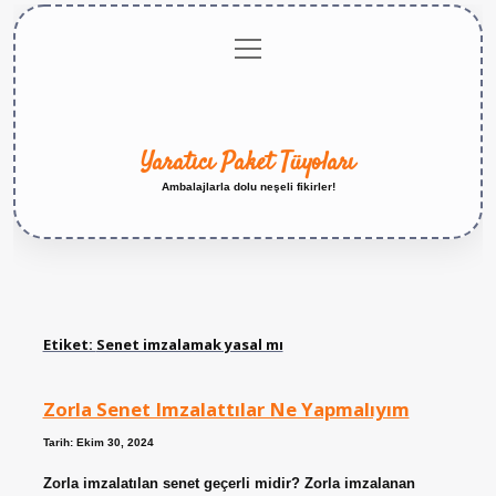
menüyü
Anasayfa
Gizlilik
Yasal
Hakkımızda
aç
Politikası
Uyarı
Yaratıcı Paket Tüyoları
Ambalajlarla dolu neşeli fikirler!
Etiket:
Senet imzalamak yasal mı
Zorla Senet Imzalattılar Ne Yapmalıyım
Tarih: Ekim 30, 2024
Zorla imzalatılan senet geçerli midir? Zorla imzalanan