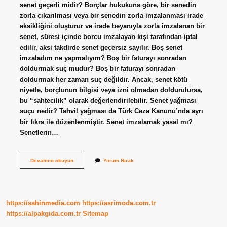
senet geçerli midir? Borçlar hukukuna göre, bir senedin
zorla çıkarılması veya bir senedin zorla imzalanması irade
eksikliğini oluşturur ve irade beyanıyla zorla imzalanan bir
senet, süresi içinde borcu imzalayan kişi tarafından iptal
edilir, aksi takdirde senet geçersiz sayılır. Boş senet
imzaladım ne yapmalıyım? Boş bir faturayı sonradan
doldurmak suç mudur? Boş bir faturayı sonradan
doldurmak her zaman suç değildir. Ancak, senet kötü
niyetle, borçlunun bilgisi veya izni olmadan doldurulursa,
bu “sahtecilik” olarak değerlendirilebilir. Senet yağması
suçu nedir? Tahvil yağması da Türk Ceza Kanunu’nda ayrı
bir fıkra ile düzenlenmiştir. Senet imzalamak yasal mı?
Senetlerin…
Zorla
Devamını okuyun
Yorum Bırak
Senet
Imzalattılar
Ne
Yapmalıyım
https://sahinmedia.com
https://asrimoda.com.tr
https://alpakgida.com.tr
Sitemap