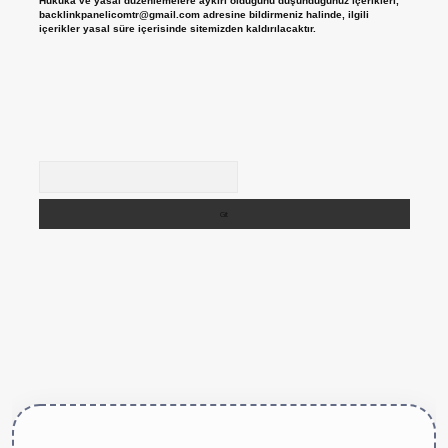
Hukuka ve yasal düzenlemelere aykırı olduğunu düşündüğünüz içerikleri,
backlinkpanelicomtr@gmail.com
adresine bildirmeniz halinde, ilgili
içerikler yasal süre içerisinde sitemizden kaldırılacaktır.
Arama
https://betexper.live/