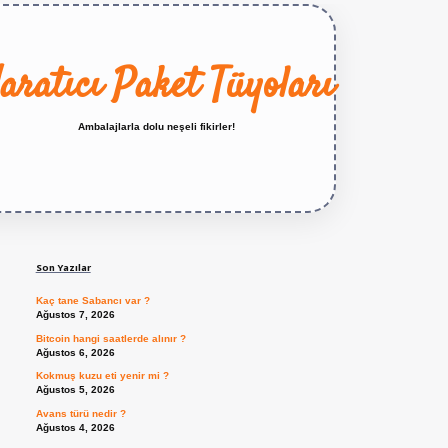
aratıcı Paket Tüyoları
Ambalajlarla dolu neşeli fikirler!
Sidebar
https://betexper.live/
Son Yazılar
Kaç tane Sabancı var ?
Ağustos 7, 2026
Bitcoin hangi saatlerde alınır ?
Ağustos 6, 2026
Kokmuş kuzu eti yenir mi ?
Ağustos 5, 2026
Avans türü nedir ?
Ağustos 4, 2026