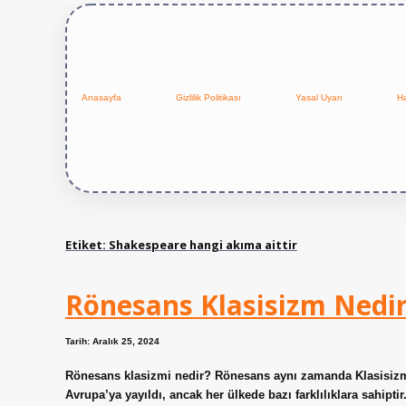
Anasayfa
Gizlilik Politikası
Yasal Uyarı
H
Etiket:
Shakespeare hangi akıma aittir
Rönesans Klasisizm Nedi
Tarih: Aralık 25, 2024
Rönesans klasizmi nedir? Rönesans aynı zamanda Klasisizm ol
Avrupa’ya yayıldı, ancak her ülkede bazı farklılıklara sahipt