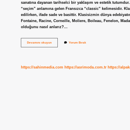
sanatına dayanan tarihselci bir yaklaşım ve estetik tutumdur.
“seçim” anlamına gelen Fransızca “classic” kelimesidir. Klasi
edilirken, ifade sade ve basittir. Klasisizmin dünya edebiyat
Fontaine, Racine, Corneille, Moliere, Boileau, Fenelon, Mada
olduğunu nasıl anlarız?…
Rönesans
Devamını okuyun
Yorum Bırak
Klasisizm
Nedir
https://sahinmedia.com
https://asrimoda.com.tr
https://alpa