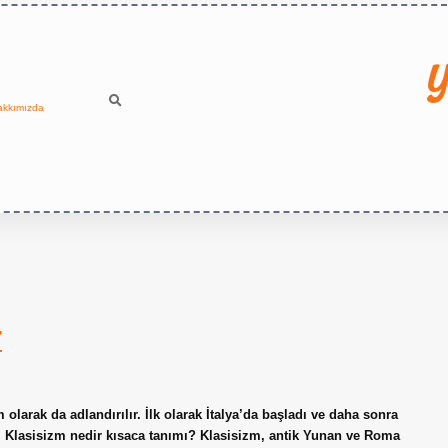
Y
akkımızda
r
arak da adlandırılır. İlk olarak İtalya’da başladı ve daha sonra
ir. Klasisizm nedir kısaca tanımı? Klasisizm, antik Yunan ve Roma