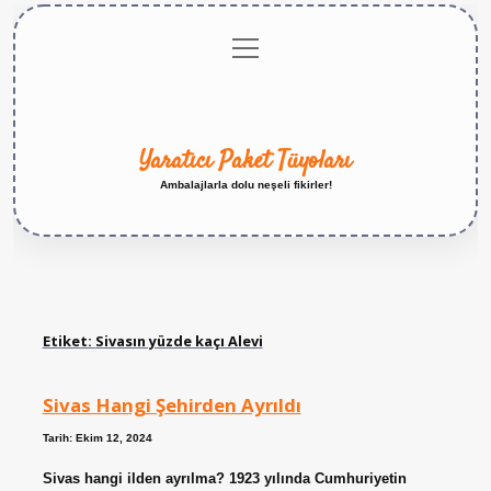
menüyü
Anasayfa
Gizlilik
Yasal
Hakkımızda
aç
Politikası
Uyarı
Yaratıcı Paket Tüyoları
Ambalajlarla dolu neşeli fikirler!
Etiket:
Sivasın yüzde kaçı Alevi
Sivas Hangi Şehirden Ayrıldı
Tarih: Ekim 12, 2024
Sivas hangi ilden ayrılma? 1923 yılında Cumhuriyetin