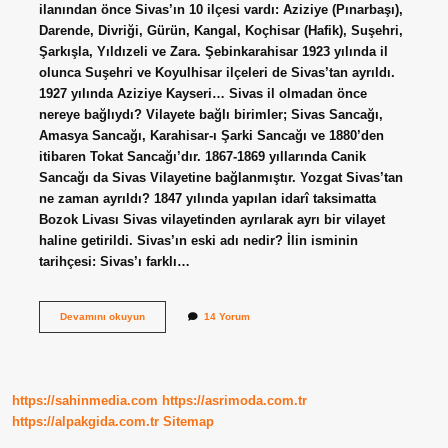
ilanından önce Sivas’ın 10 ilçesi vardı: Aziziye (Pınarbaşı),
Darende, Divriği, Gürün, Kangal, Koçhisar (Hafik), Suşehri,
Şarkışla, Yıldızeli ve Zara. Şebinkarahisar 1923 yılında il
olunca Suşehri ve Koyulhisar ilçeleri de Sivas’tan ayrıldı.
1927 yılında Aziziye Kayseri… Sivas il olmadan önce
nereye bağlıydı? Vilayete bağlı birimler; Sivas Sancağı,
Amasya Sancağı, Karahisar-ı Şarki Sancağı ve 1880’den
itibaren Tokat Sancağı’dır. 1867-1869 yıllarında Canik
Sancağı da Sivas Vilayetine bağlanmıştır. Yozgat Sivas’tan
ne zaman ayrıldı? 1847 yılında yapılan idarî taksimatta
Bozok Livası Sivas vilayetinden ayrılarak ayrı bir vilayet
haline getirildi. Sivas’ın eski adı nedir? İlin isminin
tarihçesi: Sivas’ı farklı…
Sivas
Devamını okuyun
14 Yorum
Hangi
Şehirden
Ayrıldı
https://sahinmedia.com
https://asrimoda.com.tr
https://alpakgida.com.tr
Sitemap