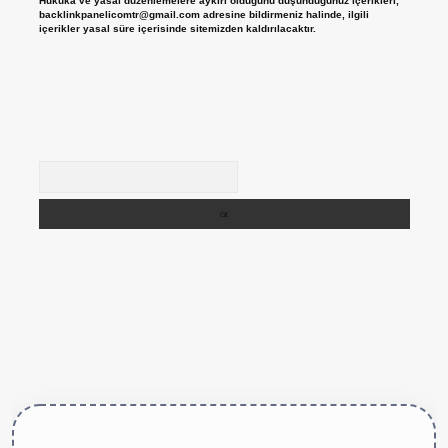
Hukuka ve yasal düzenlemelere aykırı olduğunu düşündüğünüz içerikleri,
backlinkpanelicomtr@gmail.com
adresine bildirmeniz halinde, ilgili
içerikler yasal süre içerisinde sitemizden kaldırılacaktır.
Arama
tps://betexper.live/